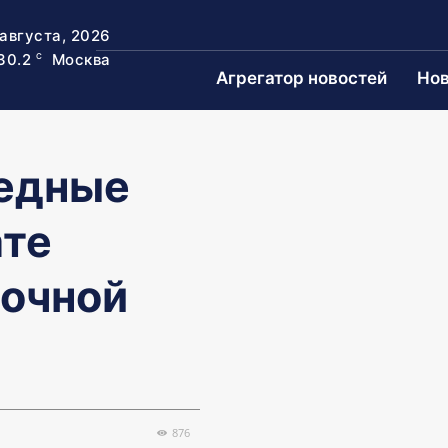
 августа, 2026
30.2
Москва
C
Агрегатор новостей
Нов
редные
ате
очной
876