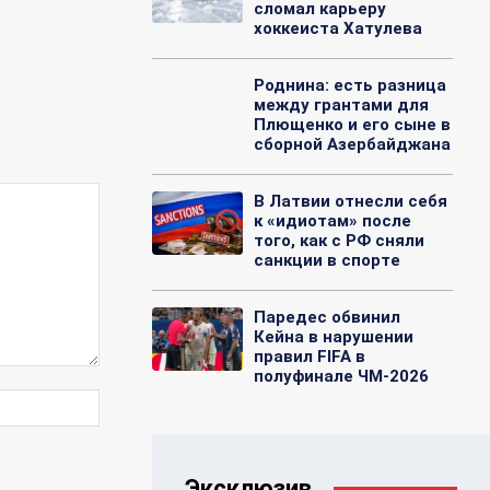
сломал карьеру
хоккеиста Хатулева
Роднина: есть разница
между грантами для
Плющенко и его сыне в
сборной Азербайджана
В Латвии отнесли себя
к «идиотам» после
того, как с РФ сняли
санкции в спорте
Паредес обвинил
Кейна в нарушении
правил FIFA в
полуфинале ЧМ-2026
Веб-
Сайт:
Эксклюзив