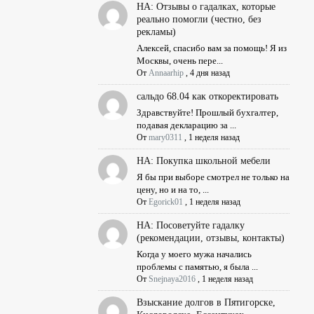
НА: Отзывы о гадалках, которые
реально помогли (честно, без
рекламы)
Алексей, спасибо вам за помощь! Я из
Москвы, очень пере...
От
Annaarhip
,
4 дня назад
сальдо 68.04 как откоректировать
Здравствуйте! Прошлый бухгалтер,
подавая декларацию за ...
От
mary0311
,
1 неделя назад
НА: Покупка школьной мебели
Я бы при выборе смотрел не только на
цену, но и на то, ...
От
Egorick01
,
1 неделя назад
НА: Посоветуйте гадалку
(рекомендации, отзывы, контакты)
Когда у моего мужа начались
проблемы с памятью, я была ...
От
Snejnaya2016
,
1 неделя назад
Взыскание долгов в Пятигорске,