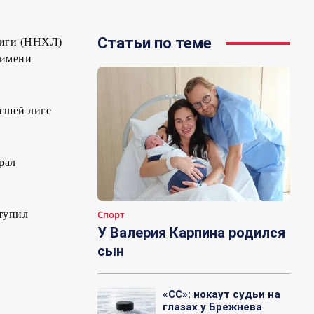
Статьи по теме
лиги (ННХЛ)
 имени
сшей лиге
рал
тупил
Спорт
У Валерия Карпина родился
сын
«СС»: нокаут судьи на
глазах у Брежнева