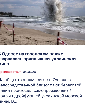
В Одессе на городском пляже
взорвалась приплывшая украинская
мина
Происшествия
04.07.26
На общественном пляже в Одессе в
непосредственной близости от береговой
линии произошел самопроизвольный
подрыв дрейфующей украинской морской
мины. В...