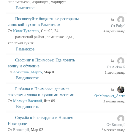
шереметьево
аэропорт
маршрут
,
,
Раменское
Посоветуйте бюджетные рестораны
японской кухни в Раменском
От Polpol
От
Юлия Тутовник
, Сен 02, 24
4 недели назад
раменский район
раменское
еда
,
,
,
японская кухня
Раменское
Серфинг в Приморье: Где ловить
волну и обучение
От Aleksa K
От
Артистка_Марго
, Мар 01
1 месяц назад
Владивосток
Рыбалка в Приморье: делимся
секретами улова и лучшими местами
От Моторист_Алекс
От
Молчун Василий
, Янв 09
3 месяца назад
Владивосток
Служба в Росгвардии в Нижнем
Новгороде
От Romeopll
От
Romeopll
, Мар 02
5 месяцев назад