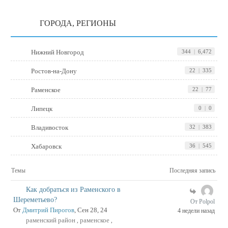
ГОРОДА, РЕГИОНЫ
Нижний Новгород
344
|
6,472
Ростов-на-Дону
22
|
335
Раменское
22
|
77
Липецк
0
|
0
Владивосток
32
|
383
Хабаровск
36
|
545
Темы
Последняя запись
Как добраться из Раменского в
Шереметьево?
От Polpol
От
Дмитрий Пирогов
, Сен 28, 24
4 недели назад
раменский район
раменское
,
,