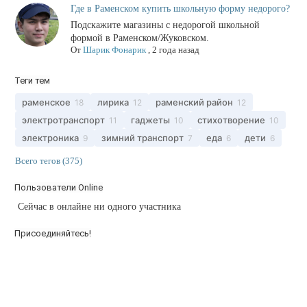
Где в Раменском купить школьную форму недорого?
Подскажите магазины с недорогой школьной
формой в Раменском/Жуковском.
От
Шарик Фонарик
,
2 года назад
Теги тем
раменское
лирика
раменский район
18
12
12
электротранспорт
гаджеты
стихотворение
11
10
10
электроника
зимний транспорт
еда
дети
9
7
6
6
Всего тегов (375)
Пользователи Online
Сейчас в онлайне ни одного участника
Присоединяйтесь!