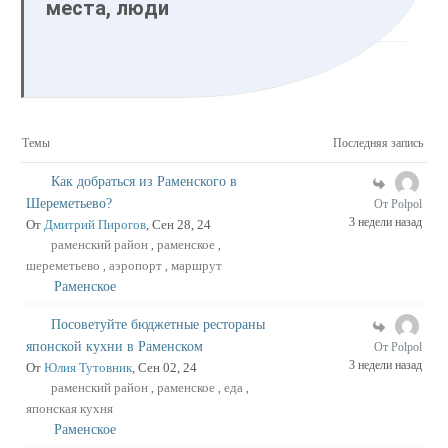
места, люди
Темы
Последняя запись
Как добраться из Раменского в
Шереметьево?
От Polpol
3 недели назад
От
Дмитрий Пирогов
, Сен 28, 24
раменский район
раменское
,
,
шереметьево
аэропорт
маршрут
,
,
Раменское
Посоветуйте бюджетные рестораны
японской кухни в Раменском
От Polpol
3 недели назад
От
Юлия Тутовник
, Сен 02, 24
раменский район
раменское
еда
,
,
,
японская кухня
Раменское