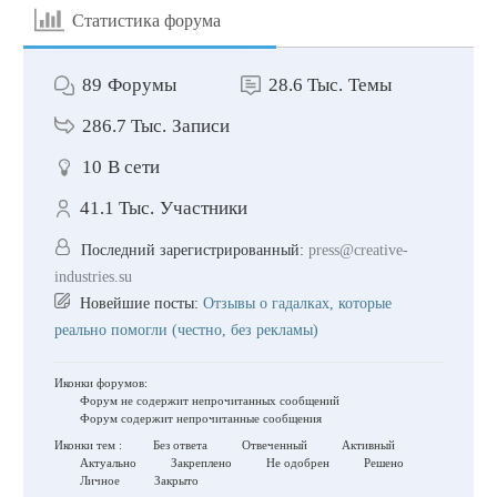
Статистика форума
89
Форумы
28.6 Тыс.
Темы
286.7 Тыс.
Записи
10
В сети
41.1 Тыс.
Участники
Последний зарегистрированный:
press@creative-
industries.su
Новейшие посты:
Отзывы о гадалках, которые
реально помогли (честно, без рекламы)
Иконки форумов:
Форум не содержит непрочитанных сообщений
Форум содержит непрочитанные сообщения
Иконки тем :
Без ответа
Отвеченный
Активный
Актуально
Закреплено
Не одобрен
Решено
Личное
Закрыто