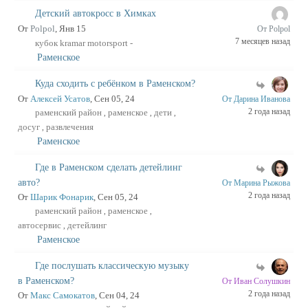
Детский автокросс в Химках
От
Polpol
, Янв 15
От Polpol
7 месяцев назад
кубок kramar motorsport -
Раменское
Куда сходить с ребёнком в Раменском?
От
Алексей Усатов
, Сен 05, 24
От Дарина Иванова
2 года назад
раменский район
раменское
дети
,
,
,
досуг
развлечения
,
Раменское
Где в Раменском сделать детейлинг
авто?
От Марина Рыжова
2 года назад
От
Шарик Фонарик
, Сен 05, 24
раменский район
раменское
,
,
автосервис
детейлинг
,
Раменское
Где послушать классическую музыку
в Раменском?
От Иван Солушкин
2 года назад
От
Макс Самокатов
, Сен 04, 24