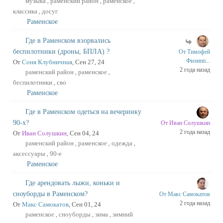
музыка
раменский район
раменское
,
,
,
классика
досуг
,
Раменское
Где в Раменском взорвались
беспилотники (дроны, БПЛА) ?
От Тимофей
Филипп...
От
Соня Клубничная
, Сен 27, 24
2 года назад
раменский район
раменское
,
,
беспилотники
сво
,
Раменское
Где в Раменском одеться на вечеринку
90-х?
От Иван Солушкин
2 года назад
От
Иван Солушкин
, Сен 04, 24
раменский район
раменское
одежда
,
,
,
аксессуары
90-е
,
Раменское
Где арендовать лыжи, коньки и
сноуборды в Раменском?
От Макс Самокатов
2 года назад
От
Макс Самокатов
, Сен 01, 24
раменское
сноуборды
зима
зимний
,
,
,