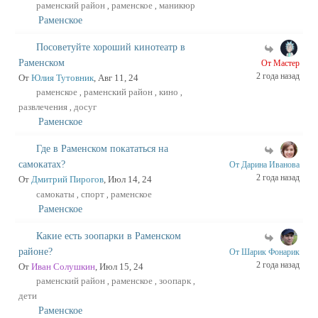
раменский район
раменское
маникюр
,
,
Раменское
Посоветуйте хороший кинотеатр в
Раменском
От Мастер
2 года назад
От
Юлия Тутовник
, Авг 11, 24
раменское
раменский район
кино
,
,
,
развлечения
досуг
,
Раменское
Где в Раменском покататься на
самокатах?
От Дарина Иванова
2 года назад
От
Дмитрий Пирогов
, Июл 14, 24
самокаты
спорт
раменское
,
,
Раменское
Какие есть зоопарки в Раменском
районе?
От Шарик Фонарик
2 года назад
От
Иван Солушкин
, Июл 15, 24
раменский район
раменское
зоопарк
,
,
,
дети
Раменское