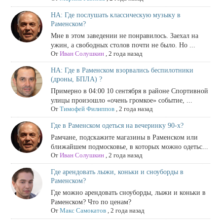
НА: Где послушать классическую музыку в
Раменском?
Мне в этом заведении не понравилось. Заехал на
ужин, а свободных столов почти не было. Но ...
От
Иван Солушкин
,
2 года назад
НА: Где в Раменском взорвались беспилотники
(дроны, БПЛА) ?
Примерно в 04:00 10 сентября в районе Спортивной
улицы произошло «очень громкое» событие, ...
От
Тимофей Филиппов
,
2 года назад
Где в Раменском одеться на вечеринку 90-х?
Рамчане, подскажите магазины в Раменском или
ближайшем подмосковье, в которых можно одетьс...
От
Иван Солушкин
,
2 года назад
Где арендовать лыжи, коньки и сноуборды в
Раменском?
Где можно арендовать сноуборды, лыжи и коньки в
Раменском? Что по ценам?
От
Макс Самокатов
,
2 года назад