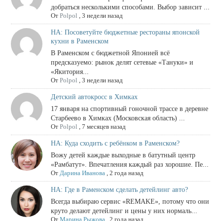
добраться несколькими способами. Выбор зависит ...
От
Polpol
,
3 недели назад
НА: Посоветуйте бюджетные рестораны японской
кухни в Раменском
В Раменском с бюджетной Японией всё
предсказуемо: рынок делят сетевые «Тануки» и
«Якитория...
От
Polpol
,
3 недели назад
Детский автокросс в Химках
17 января на спортивный гоночной трассе в деревне
Старбеево в Химках (Московская область) ...
От
Polpol
,
7 месяцев назад
НА: Куда сходить с ребёнком в Раменском?
Вожу детей каждые выходные в батутный центр
«Рамбатут». Впечатления каждый раз хорошие. Пе...
От
Дарина Иванова
,
2 года назад
НА: Где в Раменском сделать детейлинг авто?
Всегда выбираю сервис «REMAKE», потому что они
круто делают детейлинг и цены у них нормаль...
От
Марина Рыжова
,
2 года назад