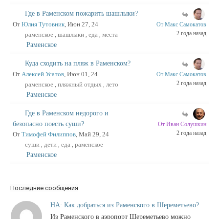
Где в Раменском пожарить шашлыки?
От
Юлия Тутовник
, Июн 27, 24
От Макс Самокатов
2 года назад
раменское
шашлыки
еда
места
,
,
,
Раменское
Куда сходить на пляж в Раменском?
От
Алексей Усатов
, Июн 01, 24
От Макс Самокатов
2 года назад
раменское
пляжный отдых
лето
,
,
Раменское
Где в Раменском недорого и
безопасно поесть суши?
От Иван Солушкин
2 года назад
От
Тимофей Филиппов
, Май 29, 24
суши
дети
еда
раменское
,
,
,
Раменское
Последние сообщения
НА: Как добраться из Раменского в Шереметьево?
Из Раменского в аэропорт Шереметьево можно