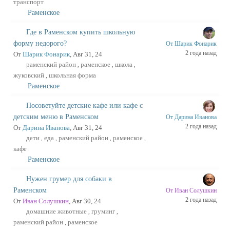
транспорт
Раменское
Где в Раменском купить школьную
форму недорого?
От Шарик Фонарик
2 года назад
От
Шарик Фонарик
, Авг 31, 24
раменский район
раменское
школа
,
,
,
жуковский
школьная форма
,
Раменское
Посоветуйте детские кафе или кафе с
детским меню в Раменском
От Дарина Иванова
2 года назад
От
Дарина Иванова
, Авг 31, 24
дети
еда
раменский район
раменское
,
,
,
,
кафе
Раменское
Нужен грумер для собаки в
Раменском
От Иван Солушкин
2 года назад
От
Иван Солушкин
, Авг 30, 24
домашние животные
груминг
,
,
раменский район
раменское
,