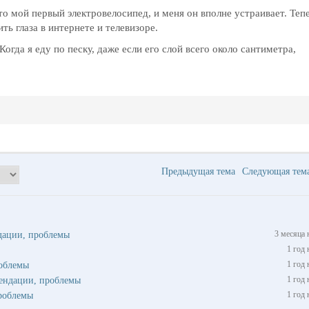
о мой первый электровелосипед, и меня он вполне устраивает. Теп
ть глаза в интернете и телевизоре.
огда я еду по песку, даже если его слой всего около сантиметра,
Предыдущая тема
Следующая те
3 месяца 
ндации, проблемы
1 год 
1 год 
роблемы
1 год 
мендации, проблемы
1 год 
роблемы