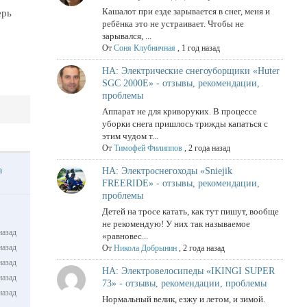
Кашалот при езде зарывается в снег, меня и
ерь
ребёнка это не устраивает. Чтобы не
зарывался, ...
От
Соня Клубничная
,
1 год назад
НА: Электрические снегоуборщики «Huter
SGC 2000E» - отзывы, рекомендации,
проблемы
Аппарат не для криворуких. В процессе
уборки снега пришлось трижды капаться с
этим чудом т...
От
Тимофей Филиппов
,
2 года назад
ма
НА: Электроснегоходы «Sniejik
FREERIDE» - отзывы, рекомендации,
проблемы
Детей на тросе катать, как тут пишут, вообще
не рекомендую! У них так называемое
назад
«равновес...
назад
От
Никола Добрынин
,
2 года назад
назад
НА: Электровелосипеды «IKINGI SUPER
назад
73» - отзывы, рекомендации, проблемы
назад
Нормальный велик, езжу и летом, и зимой.