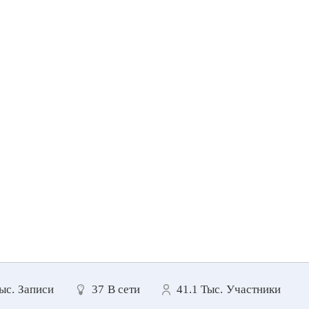
ыс.
Записи
37
В сети
41.1 Тыс.
Участники