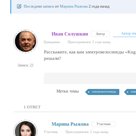
Последняя запись
от
Марина Рыжова
2 года назад
Иван Солушкин
Автор те
Автор
Гражданин
Присоединился: 2 года назад
Расскажите, как вам электровелосипеды «Kug
решали?
Записи: 22
Метки темы
электровелосипеды
элек
1
ОТВЕТ
Марина Рыжова
Участник
Участник
Присоединился: 2 года назад