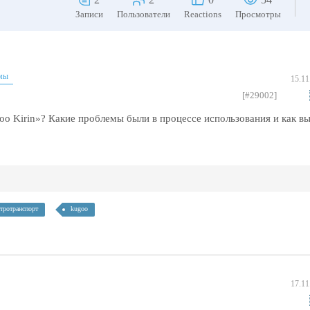
Записи
Пользователи
Reactions
Просмотры
мы
15.11
[#29002]
oo Kirin»? Какие проблемы были в процессе использования и как вы
тротранспорт
kugoo
17.11