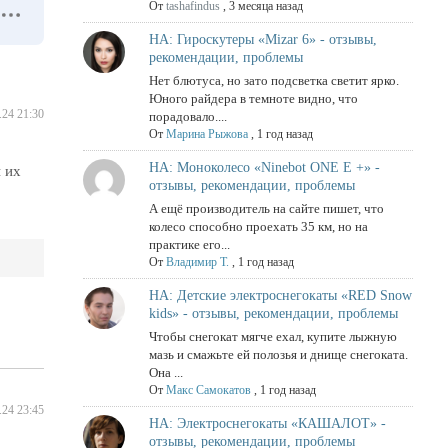
От
tashafindus
,
3 месяца назад
НА: Гироскутеры «Mizar 6» - отзывы,
рекомендации, проблемы
Нет блютуса, но зато подсветка светит ярко.
Юного райдера в темноте видно, что
.24 21:30
порадовало....
От
Марина Рыжова
,
1 год назад
НА: Моноколесо «Ninebot ONE E +» -
 их
отзывы, рекомендации, проблемы
А ещё производитель на сайте пишет, что
колесо способно проехать 35 км, но на
практике его...
От
Владимир Т.
,
1 год назад
НА: Детские электроснегокаты «RED Snow
kids» - отзывы, рекомендации, проблемы
Чтобы снегокат мягче ехал, купите лыжную
мазь и смажьте ей полозья и днище снегоката.
Она ...
От
Макс Самокатов
,
1 год назад
.24 23:45
НА: Электроснегокаты «КАШАЛОТ» -
отзывы, рекомендации, проблемы