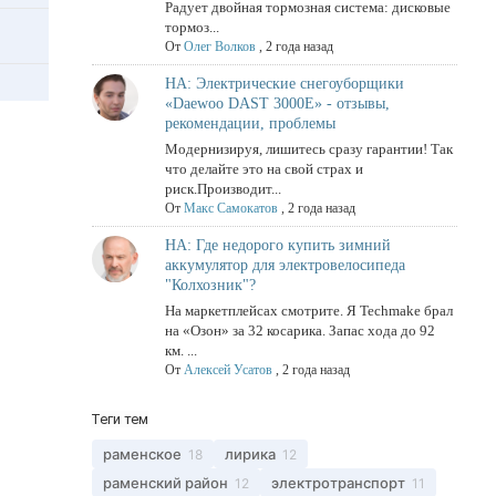
Радует двойная тормозная система: дисковые
тормоз...
От
Олег Волков
,
2 года назад
НА: Электрические снегоуборщики
«Daewoo DAST 3000E» - отзывы,
рекомендации, проблемы
Модернизируя, лишитесь сразу гарантии! Так
что делайте это на свой страх и
риск.Производит...
От
Макс Самокатов
,
2 года назад
НА: Где недорого купить зимний
аккумулятор для электровелосипеда
"Колхозник"?
На маркетплейсах смотрите. Я Techmake брал
на «Озон» за 32 косарика. Запас хода до 92
км. ...
От
Алексей Усатов
,
2 года назад
Теги тем
раменское
лирика
18
12
раменский район
электротранспорт
12
11