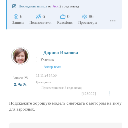
Последняя запись
от
Ася
2 года назад
6
6
0
86
Записи
Пользователи
Reactions
Просмотры
Дарина Иванова
Участник
Автор темы
11.11.24 14:56
Записи: 25
Гражданин
Присоединился: 2 года назад
[#28992]
Подскажите хорошую модель снегоката с мотором на зиму
для взрослых.