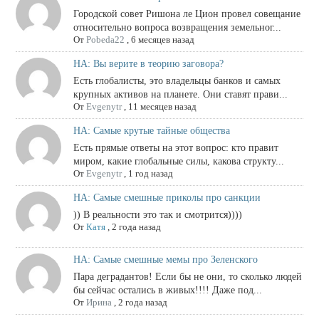
Городской совет Ришона ле Цион провел совещание
относительно вопроса возвращения земельног...
От
Pobeda22
,
6 месяцев назад
НА: Вы верите в теорию заговора?
Есть глобалисты, это владельцы банков и самых
крупных активов на планете. Они ставят прави...
От
Evgenytr
,
11 месяцев назад
НА: Самые крутые тайные общества
Есть прямые ответы на этот вопрос: кто правит
миром, какие глобальные силы, какова структу...
От
Evgenytr
,
1 год назад
НА: Самые смешные приколы про санкции
)) В реальности это так и смотрится))))
От
Катя
,
2 года назад
НА: Самые смешные мемы про Зеленского
Пара деградантов! Если бы не они, то сколько людей
бы сейчас остались в живых!!!! Даже под...
От
Ирина
,
2 года назад