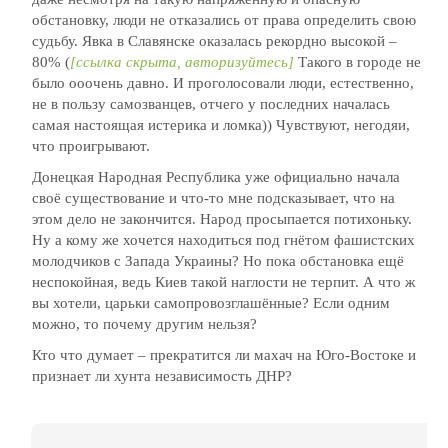
обстановку, люди не отказались от права определить свою
судьбу. Явка в Славянске оказалась рекордно высокой –
80% (
[ссылка скрыта, авторизуйтесь]
Такого в городе не
было ооочень давно. И проголосовали люди, естественно,
не в пользу самозванцев, отчего у последних началась
самая настоящая истерика и ломка)) Чувствуют, негодяи,
что проигрывают.
Донецкая Народная Республика уже официально начала
своё существование и что-то мне подсказывает, что на
этом дело не закончится. Народ просыпается потихоньку.
Ну а кому же хочется находиться под гнётом фашистских
молодчиков с Запада Украины? Но пока обстановка ещё
неспокойная, ведь Киев такой наглости не терпит. А что ж
вы хотели, царьки самопровозглашённые? Если одним
можно, то почему другим нельзя?
Кто что думает – прекратится ли махач на Юго-Востоке и
признает ли хунта независимость ДНР?