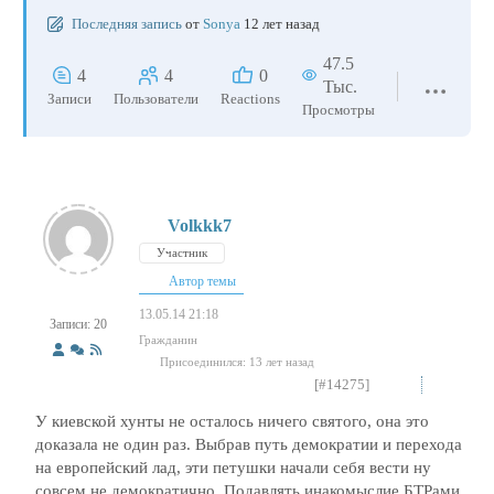
Последняя запись
от
Sonya
12 лет назад
47.5
4
4
0
Тыс.
Записи
Пользователи
Reactions
Просмотры
Volkkk7
Участник
Автор темы
13.05.14 21:18
Записи: 20
Гражданин
Присоединился: 13 лет назад
[#14275]
У киевской хунты не осталось ничего святого, она это
доказала не один раз. Выбрав путь демократии и перехода
на европейский лад, эти петушки начали себя вести ну
совсем не демократично. Подавлять инакомыслие БТРами