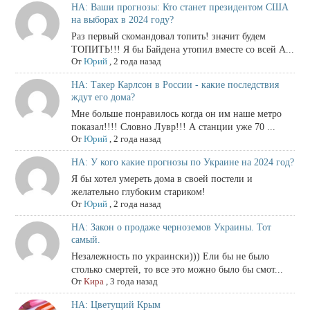
НА: Ваши прогнозы: Кто станет президентом США
на выборах в 2024 году?
Раз первый скомандовал топить! значит будем
ТОПИТЬ!!! Я бы Байдена утопил вместе со всей А...
От
Юрий
,
2 года назад
НА: Такер Карлсон в России - какие последствия
ждут его дома?
Мне больше понравилось когда он им наше метро
показал!!!! Словно Лувр!!! А станции уже 70 ...
От
Юрий
,
2 года назад
НА: У кого какие прогнозы по Украине на 2024 год?
Я бы хотел умереть дома в своей постели и
желательно глубоким стариком!
От
Юрий
,
2 года назад
НА: Закон о продаже черноземов Украины. Тот
самый.
Незалежность по украински))) Ели бы не было
столько смертей, то все это можно было бы смот...
От
Кира
,
3 года назад
НА: Цветущий Крым