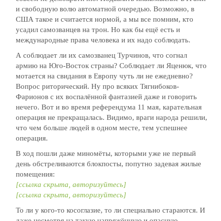
и свободную волю автоматной очередью. Возможно, в
США такое и считается нормой, а мы все помним, кто
усадил самозванцев на трон. Но как бы ещё есть и
международные права человека и их надо соблюдать.
А соблюдает ли их самозванец Турчинов, что согнал
армию на Юго-Восток страны? Соблюдает ли Яценюк, что
мотается на свидания в Европу чуть ли не ежедневно?
Вопрос риторический. Ну про всяких Тягнибоков-
Фарионов с их воспалённой фантазией даже и говорить
нечего. Вот и во время референдума 11 мая, карательная
операция не прекращалась. Видимо, враги народа решили,
что чем больше людей в одном месте, тем успешнее
операция.
В ход пошли даже миномёты, которыми уже не первый
день обстреливаются блокпосты, попутно задевая жилые
помещения:
[ссылка скрыта, авторизуйтесь]
[ссылка скрыта, авторизуйтесь]
То ли у кого-то косоглазие, то ли специально стараются. И
даже несмотря на такую напряжённую и опасную