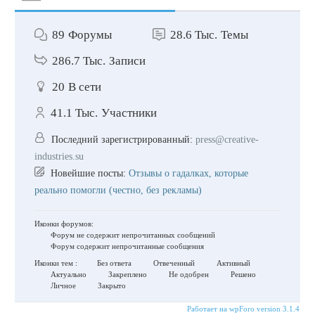
89
Форумы
28.6 Тыс.
Темы
286.7 Тыс.
Записи
20
В сети
41.1 Тыс.
Участники
Последний зарегистрированный:
press@creative-
industries.su
Новейшие посты:
Отзывы о гадалках, которые
реально помогли (честно, без рекламы)
Иконки форумов:
Форум не содержит непрочитанных сообщений
Форум содержит непрочитанные сообщения
Иконки тем :
Без ответа
Отвеченный
Активный
Актуально
Закреплено
Не одобрен
Решено
Личное
Закрыто
Работает на wpForo version 3.1.4