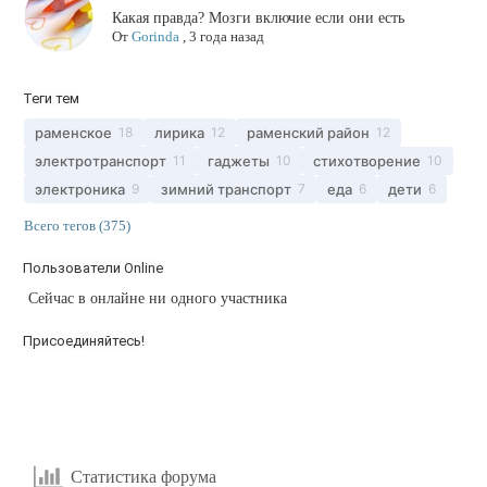
Какая правда? Мозги включие если они есть
От
Gorinda
,
3 года назад
Теги тем
раменское
лирика
раменский район
18
12
12
электротранспорт
гаджеты
стихотворение
11
10
10
электроника
зимний транспорт
еда
дети
9
7
6
6
Всего тегов (375)
Пользователи Online
Сейчас в онлайне ни одного участника
Присоединяйтесь!
Статистика форума