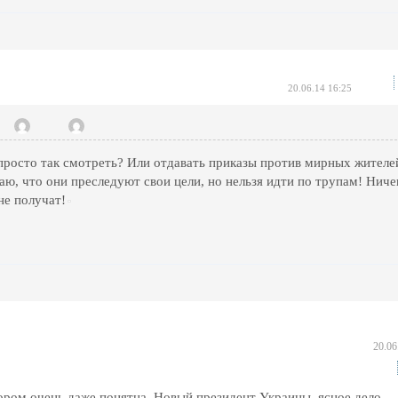
20.06.14 16:25
росто так смотреть? Или отдавать приказы против мирных жителе
ю, что они преследуют свои цели, но нельзя идти по трупам! Ниче
не получат!
20.06
ором очень даже понятна. Новый президент Украины, ясное дело,