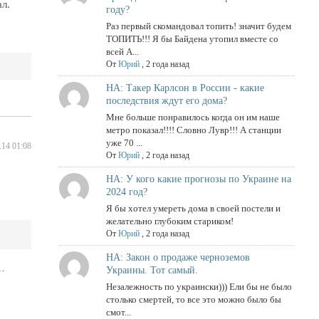
л.
году?
Раз первый скомандовал топить! значит будем
ТОПИТЬ!!! Я бы Байдена утопил вместе со
всей А...
От
Юрий
,
2 года назад
НА: Такер Карлсон в России - какие
последствия ждут его дома?
Мне больше понравилось когда он им наше
метро показал!!!! Словно Лувр!!! А станции
уже 70 ...
.14 01:08
От
Юрий
,
2 года назад
НА: У кого какие прогнозы по Украине на
2024 год?
Я бы хотел умереть дома в своей постели и
желательно глубоким стариком!
От
Юрий
,
2 года назад
НА: Закон о продаже черноземов
Украины. Тот самый.
Незалежность по украински))) Ели бы не было
столько смертей, то все это можно было бы
смот...