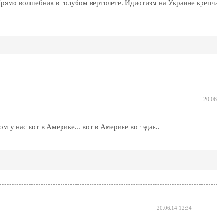
 Прямо волшебник в голубом вертолете. Идиотизм на Украине крепча
.
20.06
 у нас вот в Америке... вот в Америке вот эдак..
20.06.14 12:34