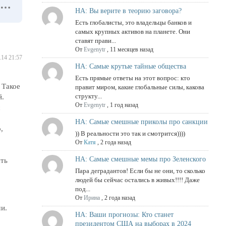
НА: Вы верите в теорию заговора?
Есть глобалисты, это владельцы банков и
самых крупных активов на планете. Они
ставят прави...
От
Evgenytr
,
11 месяцев назад
.14 21:57
НА: Самые крутые тайные общества
Есть прямые ответы на этот вопрос: кто
 Такое
правит миром, какие глобальные силы, какова
структу...
й.
От
Evgenytr
,
1 год назад
с
НА: Самые смешные приколы про санкции
,
)) В реальности это так и смотрится))))
От
Катя
,
2 года назад
НА: Самые смешные мемы про Зеленского
ать
Пара деградантов! Если бы не они, то сколько
людей бы сейчас остались в живых!!!! Даже
под...
От
Ирина
,
2 года назад
ми.
НА: Ваши прогнозы: Кто станет
президентом США на выборах в 2024