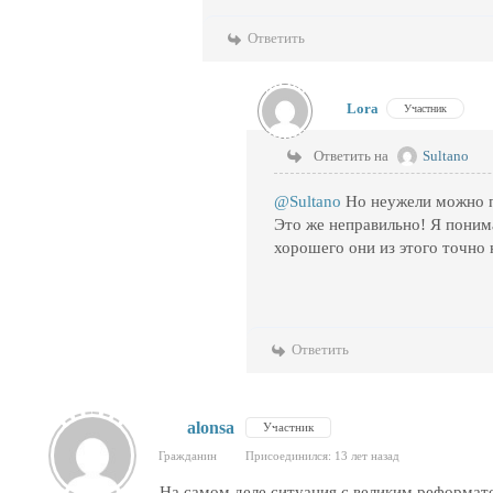
Ответить
Lora
Участник
Ответить на
Sultano
@Sultano
Но неужели можно п
Это же неправильно! Я понима
хорошего они из этого точно 
Ответить
alonsa
Участник
Гражданин
Присоединился: 13 лет назад
На самом деле ситуация с великим реформат