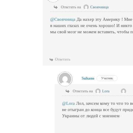
Ответить на
Своячница
@Своячница
Да нахер эту Америку ! Мне 
в наших глазах не очень хорошо! И никто
мы свой мозг не можем вставить, чтобы п
Ответить
Sultano
Участник
Ответить на
Lora
@Lora
Лол, зачсем кому то что то в
не отыгран до конца все будут при
Украины от людей с мнением