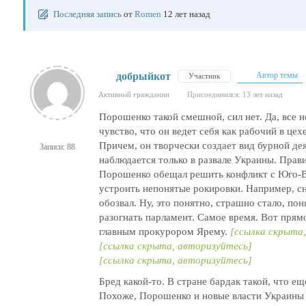
Последняя запись
от
Romen
12 лет назад
добрыйкот
Автор темы
Участник
Активный гражданин
Присоединился: 13 лет назад
Порошенко такой смешной, сил нет. Да, все 
чувство, что он ведет себя как рабочий в цехе
Причем, он творчески создает вид бурной дея
Записи: 88
наблюдается только в развале Украины. Прав
Порошенко обещал решить конфликт с Юго-Вос
устроить непонятые рокировки. Например, с
обозвал. Ну, это понятно, страшно стало, по
разогнать парламент. Самое время. Вот прям
главным прокурором Ярему.
[ссылка скрыта
[ссылка скрыта, авторизуйтесь]
[ссылка скрыта, авторизуйтесь]
Бред какой-то. В стране бардак такой, что е
Похоже, Порошенко и новые власти Украины ж