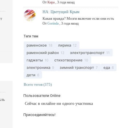
От
Кира
,
3 года назад
НА: Цветущий Крым
ит
Какая правда? Мозги включие если они есть
От
Gorinda
,
3 года назад
Теги тем
раменское
лирика
18
12
раменский район
электротранспорт
12
11
гаджеты
стихотворение
10
10
электроника
зимний транспорт
еда
9
7
6
дети
6
Всего тегов (375)
Пользователи Online
кль
Сейчас в онлайне ни одного участника
Присоединяйтесь!