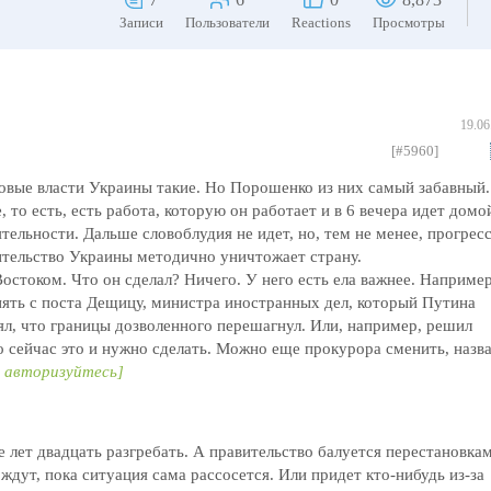
Записи
Пользователи
Reactions
Просмотры
19.06
[#5960]
новые власти Украины такие. Но Порошенко из них самый забавный.
, то есть, есть работа, которую он работает и в 6 вечера идет домо
тельности. Дальше словоблудия не идет, но, тем не менее, прогрес
ительство Украины методично уничтожает страну.
током. Что он сделал? Ничего. У него есть ела важнее. Например
нять с поста Дещицу, министра иностранных дел, который Путина
нял, что границы дозволенного перешагнул. Или, например, решил
о сейчас это и нужно сделать. Можно еще прокурора сменить, назв
, авторизуйтесь]
ще лет двадцать разгребать. А правительство балуется перестановка
дут, пока ситуация сама рассосется. Или придет кто-нибудь из-за