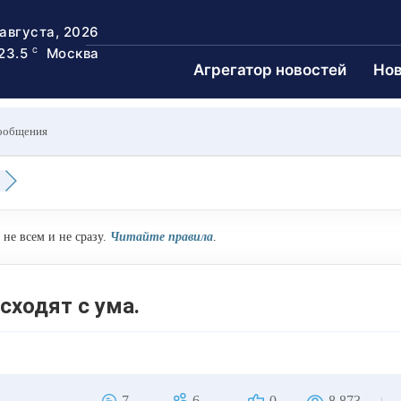
 августа, 2026
23.5
Москва
C
Агрегатор новостей
Нов
ообщения
не всем и не сразу.
Читайте правила
.
сходят с ума.
7
6
0
8,873