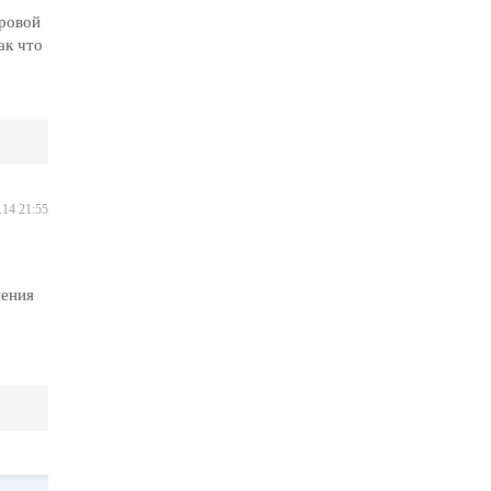
дровой
ак что
.14 21:55
нения