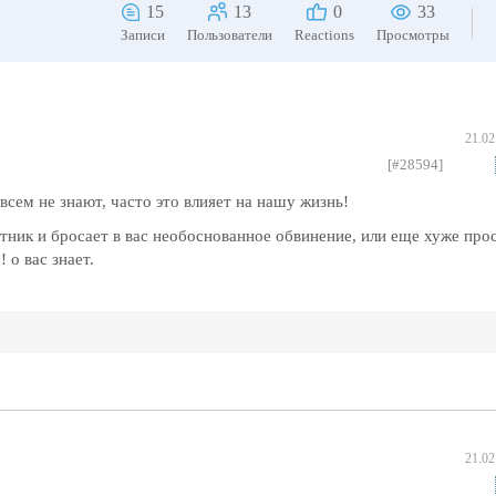
15
13
0
33
Записи
Пользователи
Reactions
Просмотры
21.02
[#28594]
всем не знают, часто это влияет на нашу жизнь!
етник и бросает в вас необоснованное обвинение, или еще хуже про
 о вас знает.
21.02