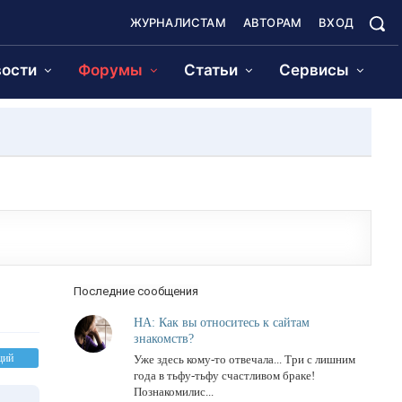
ЖУРНАЛИСТАМ
АВТОРАМ
ВХОД
ости
Форумы
Статьи
Сервисы
Последние сообщения
НА: Как вы относитесь к сайтам
знакомств?
щий
Уже здесь кому-то отвечала... Три с лишним
года в тьфу-тьфу счастливом браке!
Познакомилис...