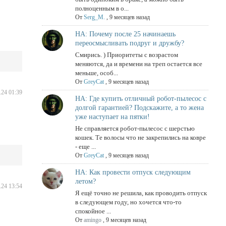
полноценным в о...
От
Serg_M.
,
9 месяцев назад
НА: Почему после 25 начинаешь
переосмысливать подруг и дружбу?
Смирись. ) Приоритеты с возрастом
меняются, да и времени на треп остается все
меньше, особ...
От
GreyCat
,
9 месяцев назад
.24 01:39
НА: Где купить отличный робот-пылесос с
долгой гарантией? Подскажите, а то жена
уже наступает на пятки!
Не справляется робот-пылесос с шерстью
кошек. Те волосы что не закрепились на ковре
- еще ...
От
GreyCat
,
9 месяцев назад
НА: Как провести отпуск следующим
летом?
.24 13:54
Я ещё точно не решила, как проводить отпуск
в следующем году, но хочется что-то
спокойное ...
От
amingo
,
9 месяцев назад