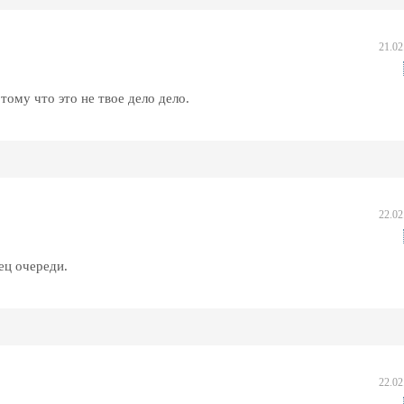
21.02
тому что это не твое дело
дело.
22.02
ец очереди.
22.02