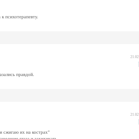
 к психотерапевту.
21.02
азались правдой.
21.02
 и сжигаю их на кострах"
асшедшие глаза и захихикать.