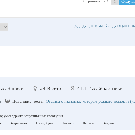
Страница 1 / 2
Следую
Предыдущая тема
Следующая те
ыс.
Записи
24
В сети
41.1 Тыс.
Участники
u
Новейшие посты:
Отзывы о гадалках, которые реально помогли (ч
рум содержит непрочитанные сообщения
о
Закреплено
Не одобрен
Решено
Личное
Закрыто