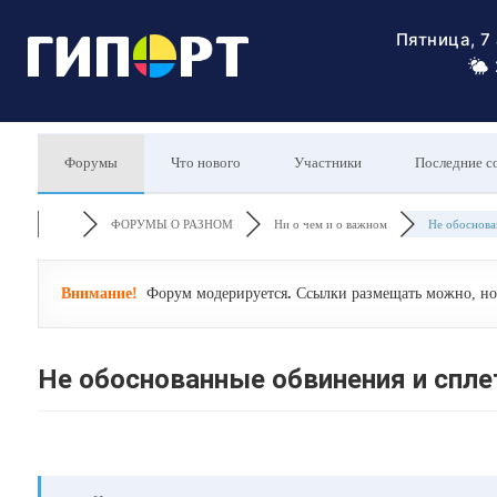
Пятница, 7
Форумы
Что нового
Участники
Последние с
ФОРУМЫ О РАЗНОМ
Ни о чем и о важном
Не обоснован
Внимание!
Форум модерируется
.
Ссылки размещать можно, но 
Не обоснованные обвинения и спле