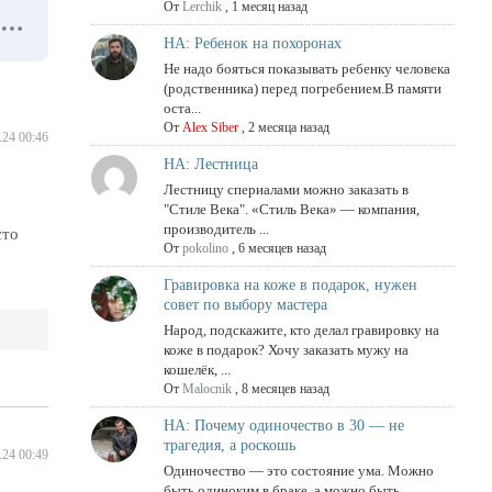
От
Lerchik
,
1 месяц назад
НА: Ребенок на похоронах
Не надо бояться показывать ребенку человека
(родственника) перед погребением.В памяти
оста...
От
Alex Siber
,
2 месяца назад
.24 00:46
НА: Лестница
Лестницу спериалами можно заказать в
"Стиле Века". «Стиль Века» — компания,
производитель ...
сто
От
pokolino
,
6 месяцев назад
Гравировка на коже в подарок, нужен
совет по выбору мастера
Народ, подскажите, кто делал гравировку на
коже в подарок? Хочу заказать мужу на
кошелёк, ...
От
Malocnik
,
8 месяцев назад
НА: Почему одиночество в 30 — не
трагедия, а роскошь
.24 00:49
Одиночество — это состояние ума. Можно
быть одиноким в браке, а можно быть