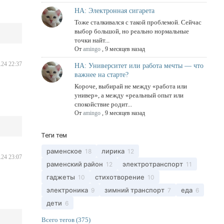
НА: Электронная сигарета
Тоже сталкивался с такой проблемой. Сейчас
выбор большой, но реально нормальные
точки найт...
От
amingo
,
9 месяцев назад
.24 22:37
НА: Университет или работа мечты — что
важнее на старте?
Короче, выбирай не между «работа или
универ», а между «реальный опыт или
спокойствие родит...
От
amingo
,
9 месяцев назад
Теги тем
раменское
лирика
18
12
.24 23:07
раменский район
электротранспорт
12
11
гаджеты
стихотворение
10
10
электроника
зимний транспорт
еда
9
7
6
дети
6
Всего тегов (375)