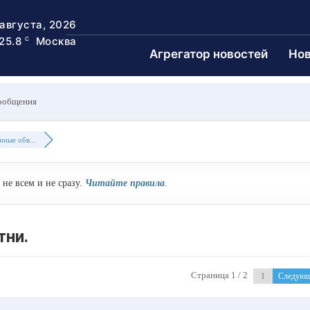
 августа, 2026
25.8
Москва
C
Агрегатор новостей
Нов
ообщения
ные обв...
не всем и не сразу.
Читайте правила
.
тни.
Страница 1 / 2
Следую