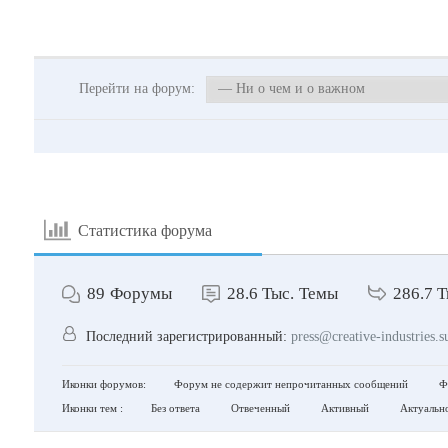
Перейти на форум:
Статистика форума
89
Форумы
28.6 Тыс.
Темы
286.7 Т
Последний зарегистрированный:
press@creative-industries.s
Иконки форумов:
Форум не содержит непрочитанных сообщений
Фо
Иконки тем :
Без ответа
Отвеченный
Активный
Актуальн