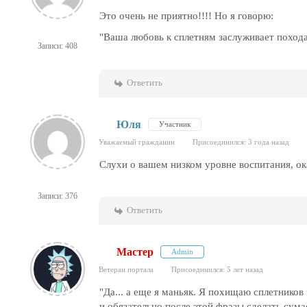
Это очень не приятно!!!! Но я говорю:
"
Ваша любовь к сплетням заслуживает похода
Записи: 408
Ответить
Юля
Участник
Уважаемый гражданин
Присоединился: 3 года назад
Слухи о вашем низком уровне воспитания, ок
Записи: 376
Ответить
Мастер
Admin
Ветеран портала
Присоединился: 5 лет назад
"Да... а еще я маньяк. Я похищаю сплетников
и обязательно после этой фразы сделать сум