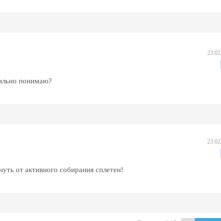
23.02
вильно понимаю?
23.02
нуть от активного собирания сплетен!