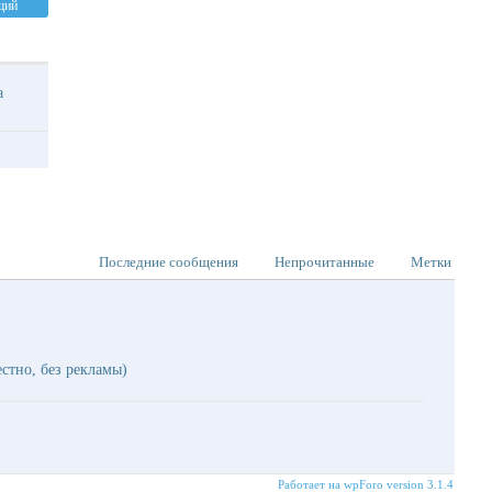
щий
ма
Последние сообщения
Непрочитанные
Метки
естно, без рекламы)
Работает на wpForo version 3.1.4