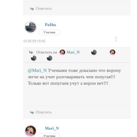
Ответить
Pa$ha
Участник
10.06.09 19:46
Ответить на
Mari_N
@Mari_N
Учеными тоже доказано что ворону
легче на учит разговаривать чем попугая!!!
Только вот попугаев учут а ворон нет!!!
Ответить
Mari_N
Участник