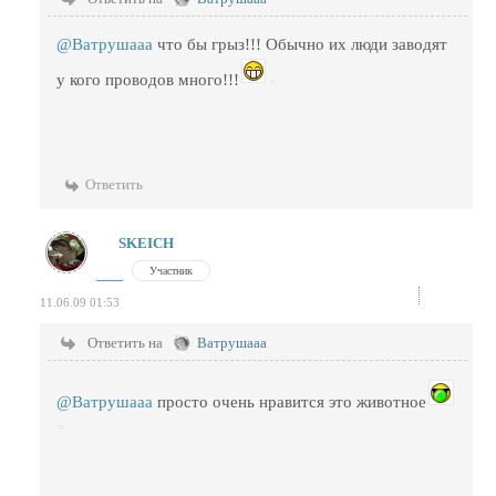
@Ватрушааа
что бы грыз!!! Обычно их люди заводят
у кого проводов много!!!
Ответить
SKEICH
Участник
11.06.09 01:53
Ответить на
Ватрушааа
@Ватрушааа
просто очень нравится это животное