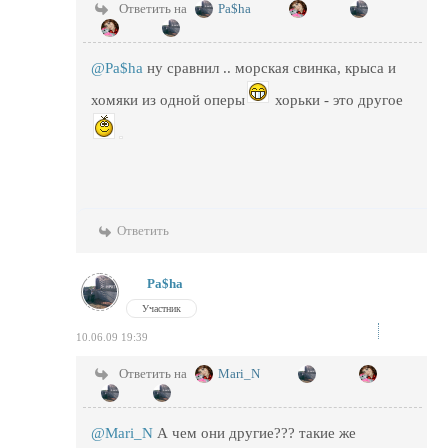
Ответить на
Pa$ha
@Pa$ha
ну сравнил .. морская свинка, крыса и
хомяки из одной оперы
хорьки - это другое
Ответить
Pa$ha
Участник
10.06.09 19:39
Ответить на
Mari_N
@Mari_N
А чем они другие??? такие же