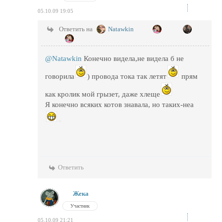
05.10.09 19:05
Ответить на
Natawkin
@Natawkin
Конечно видела,не видела б не
говорила
) провода тока так летят
прям
как кролик мой грызет, даже хлеще
Я конечно всяких котов знавала, но таких-неа
Ответить
Жека
Участник
05.10.09 21:21