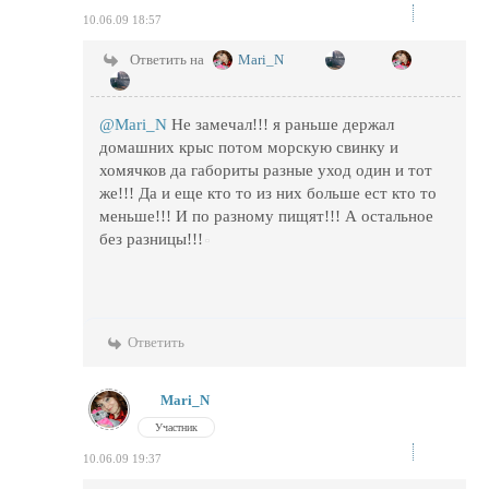
10.06.09 18:57
Ответить на
Mari_N
@Mari_N
Не замечал!!! я раньше держал
домашних крыс потом морскую свинку и
хомячков да габориты разные уход один и тот
же!!! Да и еще кто то из них больше ест кто то
меньше!!! И по разному пищят!!! А остальное
без разницы!!!
Ответить
Mari_N
Участник
10.06.09 19:37