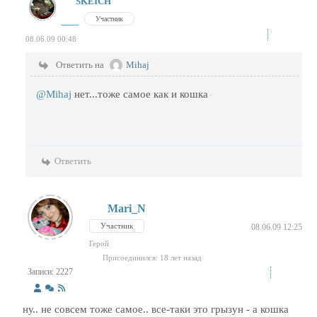
SKEICH
Участник
08.06.09 00:48
Ответить на
Mihaj
@Mihaj
нет...тоже самое как и кошка
Ответить
Mari_N
Участник
08.06.09 12:25
Герой
Присоединился: 18 лет назад
Записи: 2227
ну.. не совсем тоже самое.. все-таки это грызун - а кошка