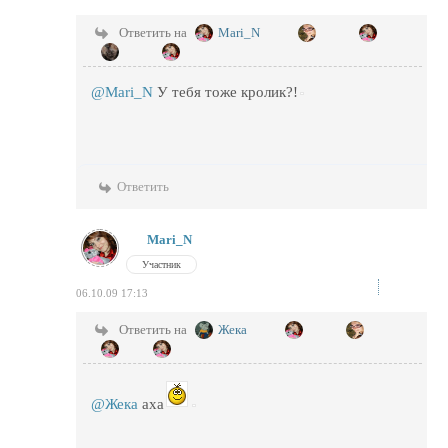
Ответить на
Mari_N
@Mari_N
У тебя тоже кролик?!
Ответить
Mari_N
Участник
06.10.09 17:13
Ответить на
Жека
@Жека
аха