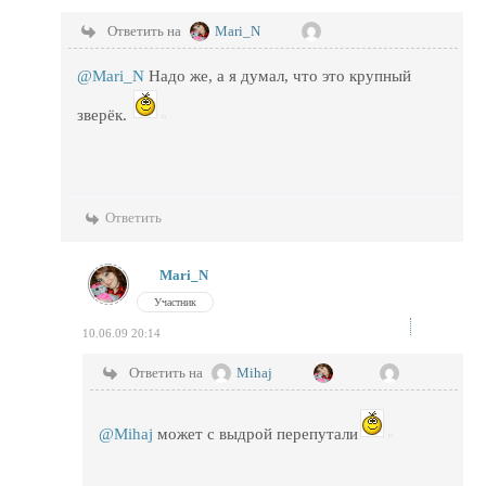
Ответить на
Mari_N
@Mari_N
Надо же, а я думал, что это крупный
зверёк.
Ответить
Mari_N
Участник
10.06.09 20:14
Ответить на
Mihaj
@Mihaj
может с выдрой перепутали