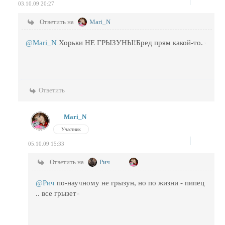
03.10.09 20:27
Ответить на
Mari_N
@Mari_N
Хорьки НЕ ГРЫЗУНЫ!Бред прям какой-то.
Ответить
Mari_N
Участник
05.10.09 15:33
Ответить на
Рич
@Рич
по-научному не грызун, но по жизни - пипец
.. все грызет