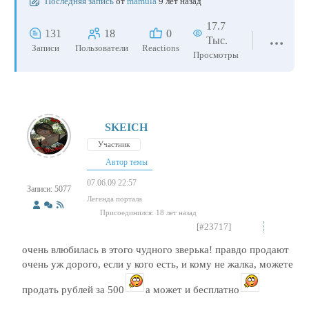
Последняя запись
от
mamula
9 лет назад
17.7
131
18
0
Тыс.
Записи
Пользователи
Reactions
Просмотры
SKEICH
Участник
Автор темы
07.06.09 22:57
Записи: 5077
Легенда портала
Присоединился: 18 лет назад
[#23717]
очень влюбилась в этого чудного зверька! правдо продают
очень уж дорого, если у кого есть, и кому не жалка, можете
продать рублей за 500
а может и бесплатно