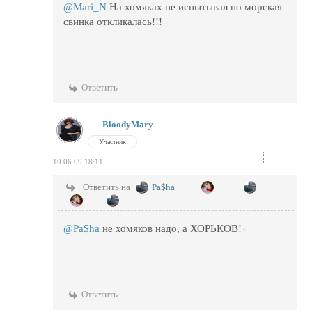
@Mari_N
На хомяках не испытывал но морская
свинка откликалась!!!
Ответить
BloodyMary
Участник
10.06.09 18:11
Ответить на
Pa$ha
@Pa$ha
не хомяков надо, а ХОРЬКОВ!
Ответить