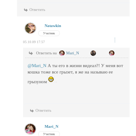
Ответить
Natawkin
Участник
05.10.09 17:57
Ответить на
Mari_N
@Mari_N
А ты его в жизни видеал?! У меня вот
кошка тоже все грызет, я же на называю ее
грызуном
Ответить
Mari_N
Участник