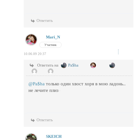
Ответить
Mari_N
Участник
10.06.09 20:37
Ответить на
Pa$ha
@Pa$ha
только один хвост хоря в мою ладонь..
не лечите плиз
Ответить
SKEICH