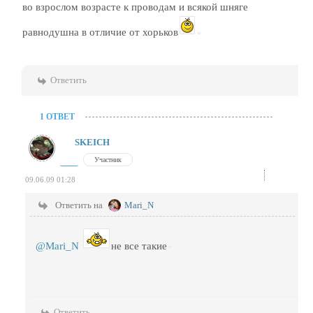
во взрослом возрасте к проводам и всякой шняге
равнодушна в отличие от хорьков
Ответить
1 ОТВЕТ
SKEICH
Участник
09.06.09 01:28
Ответить на
Mari_N
@Mari_N
не все такие
Ответить