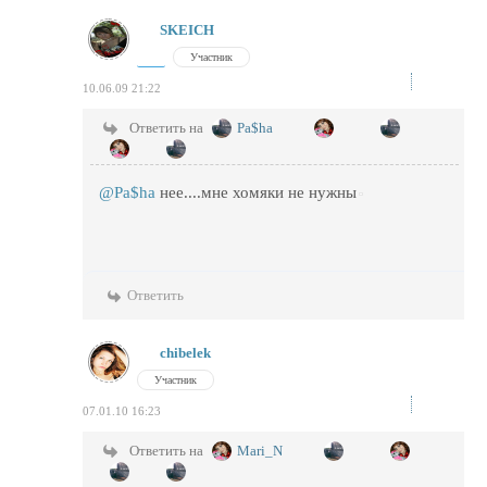
SKEICH
Участник
10.06.09 21:22
Ответить на
Pa$ha
@Pa$ha
нее....мне хомяки не нужны
Ответить
chibelek
Участник
07.01.10 16:23
Ответить на
Mari_N