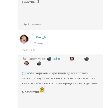
грызуны!!!
Ответить
Mari_N
Участник
10.06.09 19:42
Ответить на
Pa$ha
@Pa$ha
хорьков и кроликов дрессировать
можно и научить откликаться на имя свое.. ну
как это тебе сказать.. они продвинулись дальше
в развитии