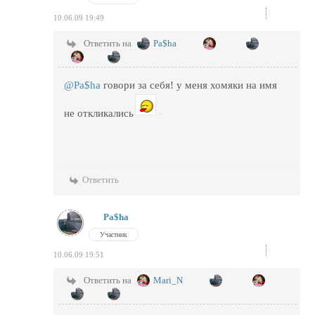
10.06.09 19:49
Ответить на
Pa$ha
@Pa$ha
говори за себя! у меня хомяки на имя
не откликались
Ответить
Pa$ha
Участник
10.06.09 19:51
Ответить на
Mari_N