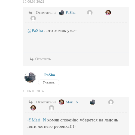
10.06.09 20:21
Ответить на
Pa$ha
@Pa$ha
..это хомяк уже
Ответить
Pa$ha
Участник
10.06.09 20:32
Ответить на
Mari_N
@Mari_N
хомяк спокойно уберется на ладонь
пяти летнего ребенка!!!