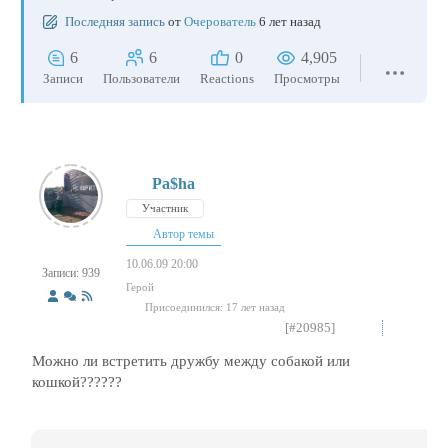
Последняя запись
от
Очерователь
6 лет назад
6
6
0
4,905
Записи
Пользователи
Reactions
Просмотры
Pa$ha
Участник
Автор темы
10.06.09 20:00
Записи: 939
Герой
Присоединился: 17 лет назад
[#20985]
Можно ли встретить дружбу между собакой или
кошкой??????