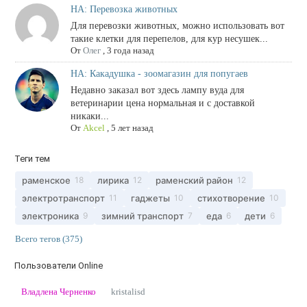
НА: Перевозка животных
Для перевозки животных, можно использовать вот
такие клетки для перепелов, для кур несушек...
От
Олег
,
3 года назад
НА: Какадушка - зоомагазин для попугаев
Недавно заказал вот здесь лампу вуда для
ветеринарии цена нормальная и с доставкой
никаки...
От
Akcel
,
5 лет назад
Теги тем
раменское
лирика
раменский район
18
12
12
электротранспорт
гаджеты
стихотворение
11
10
10
электроника
зимний транспорт
еда
дети
9
7
6
6
Всего тегов (375)
Пользователи Online
Владлена Черненко
kristalisd