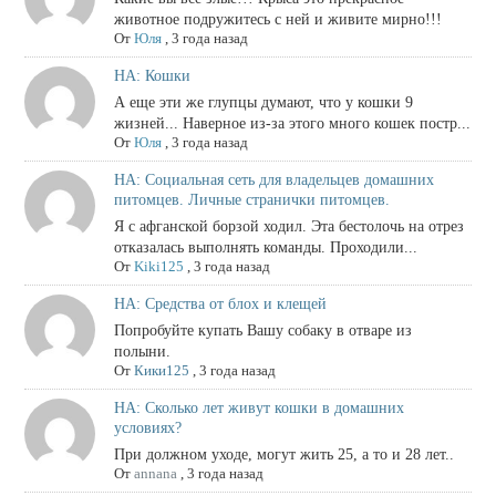
животное подружитесь с ней и живите мирно!!!
От
Юля
,
3 года назад
НА: Кошки
А еще эти же глупцы думают, что у кошки 9
жизней... Наверное из-за этого много кошек постр...
От
Юля
,
3 года назад
НА: Социальная сеть для владельцев домашних
питомцев. Личные странички питомцев.
Я с афганской борзой ходил. Эта бестолочь на отрез
отказалась выполнять команды. Проходили...
От
Kiki125
,
3 года назад
НА: Средства от блох и клещей
Попробуйте купать Вашу собаку в отваре из
полыни.
От
Кики125
,
3 года назад
НА: Сколько лет живут кошки в домашних
условиях?
При должном уходе, могут жить 25, а то и 28 лет..
От
annana
,
3 года назад