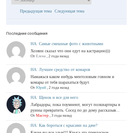
Предыдущая тема
Следующая тема
Последние сообщения
НА: Самые смешные фото с животными
Хозяин сказал что они едут на кастрацию)))
От
Елена
,
2 года назад
НА: Лучшее средство от комаров
Намажься каком нибудь ментоловым говном и
комары от тебя шарахаться будут.
От
Юрий
,
2 года назад
НА: Щенок и все для него
Лабрадоры, пока поумнеют, могут полквартиры в
руины превратить. Сосед по до дому рассказыв...
От
Мастер
,
3 года назад
НА: Как бороться с крысами на даче?
Какие вы все злые!!! Крыса это прекрасное