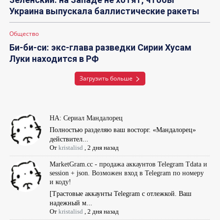
Украина выпускала баллистические ракеты
Общество
Би-би-си: экс-глава разведки Сирии Хусам
Луки находится в РФ
Загрузить больше
НА: Сериал Мандалорец
Полностью разделяю ваш восторг. «Мандалорец»
действител...
От
kristalisd
,
2 дня назад
MarketGram.cc - продажа аккаунтов Telegram Tdata и
session + json. Возможен вход в Telegram по номеру
и коду!
[Tрастовые аккаунты Telegram с отлежкой. Ваш
надежный м...
От
kristalisd
,
2 дня назад