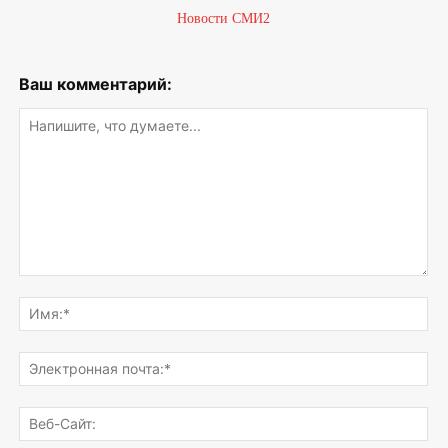
Новости СМИ2
Ваш комментарий:
Напишите,
что
Им
думаете...
Эле
поч
Веб
Сай