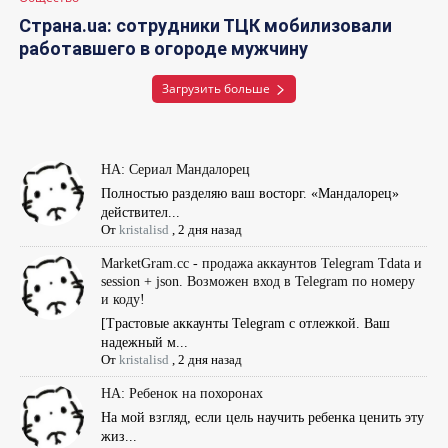
Страна.ua: сотрудники ТЦК мобилизовали
работавшего в огороде мужчину
Загрузить больше
НА: Сериал Мандалорец
Полностью разделяю ваш восторг. «Мандалорец»
действител...
От
kristalisd
,
2 дня назад
MarketGram.cc - продажа аккаунтов Telegram Tdata и
session + json. Возможен вход в Telegram по номеру
и коду!
[Tрастовые аккаунты Telegram с отлежкой. Ваш
надежный м...
От
kristalisd
,
2 дня назад
НА: Ребенок на похоронах
На мой взгляд, если цель научить ребенка ценить эту
жиз...