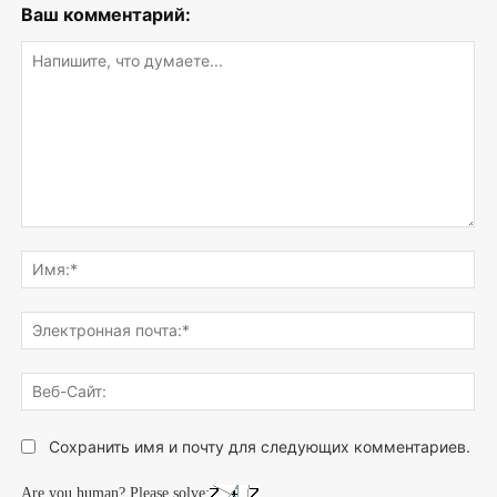
Ваш комментарий:
Напишите,
что
Им
думаете...
Эле
поч
Веб
Сай
Сохранить имя и почту для следующих комментариев.
Are you human? Please solve: