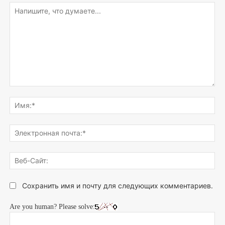
Напишите,
что
Им
думаете...
Эле
поч
Веб
Сай
Сохранить имя и почту для следующих комментариев.
Are you human? Please solve: