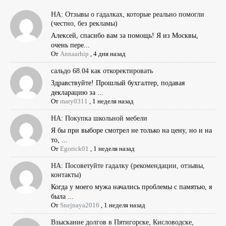
НА: Отзывы о гадалках, которые реально помогли
(честно, без рекламы)
Алексей, спасибо вам за помощь! Я из Москвы,
очень пере...
От
Annaarhip
,
4 дня назад
сальдо 68.04 как откоректировать
Здравствуйте! Прошлый бухгалтер, подавая
декларацию за ...
От
mary0311
,
1 неделя назад
НА: Покупка школьной мебели
Я бы при выборе смотрел не только на цену, но и на
то, ...
От
Egorick01
,
1 неделя назад
НА: Посоветуйте гадалку (рекомендации, отзывы,
контакты)
Когда у моего мужа начались проблемы с памятью, я
была ...
От
Snejnaya2016
,
1 неделя назад
Взыскание долгов в Пятигорске, Кисловодске,