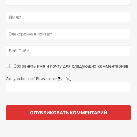
Напишите,
что
Им
думаете...
Эле
поч
Веб
Сай
Сохранить имя и почту для следующих комментариев.
Are you human? Please solve: