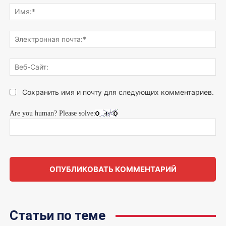
что
Им
думаете...
Эле
поч
Веб
Сай
Сохранить имя и почту для следующих комментариев.
Are you human? Please solve:
Статьи по теме