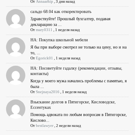
От
Annaarhip
,
3 дня назад
сальдо 68.04 как откоректировать
Здравствуйте! Прошлый бухгалтер, подавая
декларацию за ...
От
mary0311
,
1 неделя назад
НА: Покупка школьной мебели
Я бы при выборе смотрел не только на цену, но и на
то, ...
От
Egorick01
,
1 неделя назад
НА: Посоветуйте гадалку (рекомендации, отзывы,
контакты)
Когда у моего мужа начались проблемы с памятью, я
была ...
От
Snejnaya2016
,
1 неделя назад
Взыскание долгов в Пятигорске, Кисловодске,
Ессентуках
Помощь адвоката по любым вопросам в Пятигорске,
Кислово...
От
bestlawyer
,
2 недели назад