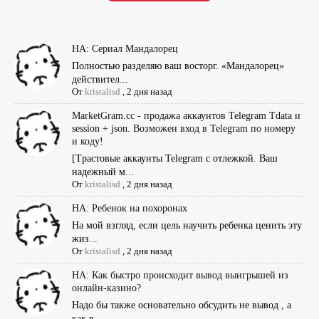
НА: Сериал Мандалорец
Полностью разделяю ваш восторг. «Мандалорец»
действител...
От
kristalisd
,
2 дня назад
MarketGram.cc - продажа аккаунтов Telegram Tdata и
session + json. Возможен вход в Telegram по номеру
и коду!
[Tрастовые аккаунты Telegram с отлежкой. Ваш
надежный м...
От
kristalisd
,
2 дня назад
НА: Ребенок на похоронах
На мой взгляд, если цель научить ребенка ценить эту
жиз...
От
kristalisd
,
2 дня назад
НА: Как быстро происходит вывод выигрышей из
онлайн-казино?
Надо бы также основательно обсудить не вывод , а
как в ...