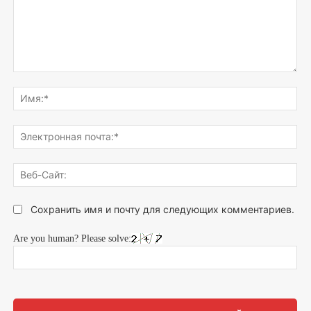
Напишите,
что
Им
думаете...
Эле
поч
Веб
Сай
Сохранить имя и почту для следующих комментариев.
Are you human? Please solve: