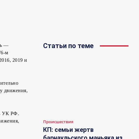
Статьи по теме
нь —
76-м
2016, 2019 и
рительно
су движения,
4 УК РФ.
вижения,
Происшествия
КП: семьи жертв
барнаульского маньяка из