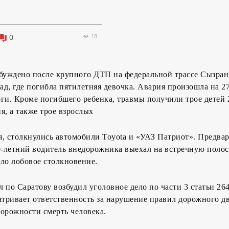
18
0
збуждено после крупного ДТП на федеральной трассе Сызра
д, где погибла пятилетняя девочка. Авария произошла на 2
ги. Кроме погибшего ребенка, травмы получили трое детей 
я, а также трое взрослых
, столкнулись автомобили Toyota и «УАЗ Патриот». Предва
0-летний водитель внедорожника выехал на встречную поло
ло лобовое столкновение.
 по Саратову возбудил уголовное дело по части 3 статьи 26
атривает ответственность за нарушение правил дорожного д
орожности смерть человека.