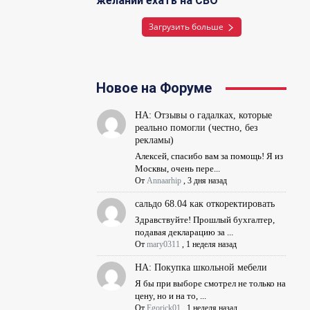
желании ехать на СВО
Загрузить больше
Новое на Форуме
НА: Отзывы о гадалках, которые
реально помогли (честно, без
рекламы)
Алексей, спасибо вам за помощь! Я из
Москвы, очень пере...
От
Annaarhip
,
3 дня назад
сальдо 68.04 как откоректировать
Здравствуйте! Прошлый бухгалтер,
подавая декларацию за ...
От
mary0311
,
1 неделя назад
НА: Покупка школьной мебели
Я бы при выборе смотрел не только на
цену, но и на то, ...
От
Egorick01
,
1 неделя назад