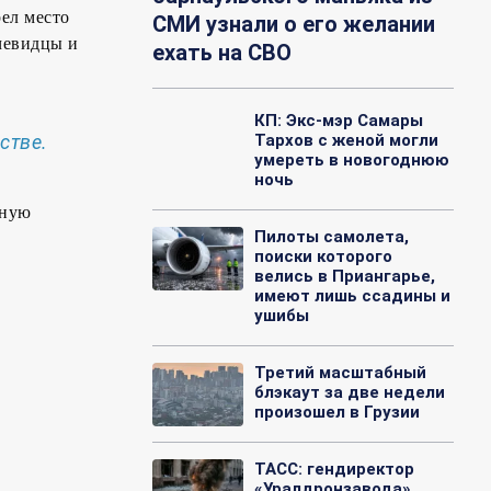
ел место
СМИ узнали о его желании
чевидцы и
ехать на СВО
КП: Экс-мэр Самары
стве.
Тархов с женой могли
умереть в новогоднюю
ночь
ьную
Пилоты самолета,
поиски которого
велись в Приангарье,
имеют лишь ссадины и
ушибы
Третий масштабный
блэкаут за две недели
произошел в Грузии
ТАСС: гендиректор
«Уралдронзавода»