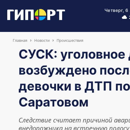
Четверг, 6
Главная
Новости
Происшествия
СУСК: уголовное
возбуждено посл
девочки в ДТП п
Саратовом
Следствие считает причиной авар
внедорожника на встречную полосу