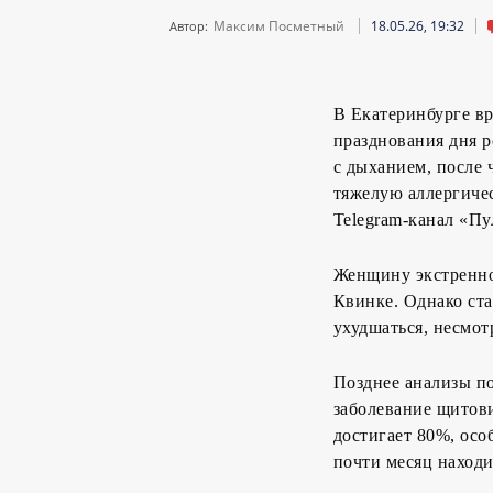
Максим Посметный
18.05.26, 19:32
Автор:
В Екатеринбурге вр
празднования дня р
с дыханием, после 
тяжелую аллергиче
Telegram-канал «Пу
Женщину экстренно
Квинке. Однако ста
ухудшаться, несмо
Позднее анализы по
заболевание щитови
достигает 80%, осо
почти месяц находи