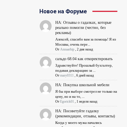
Новое на Форуме
НА: Отзывы о гадалках, которые
реально помогли (честно, без
рекламы)
Алексей, спасибо вам за помощь! Я из
Москвы, очень пере...
От
Annaarhip
,
2 дня назад
сальдо 68.04 как откоректировать
Здравствуйте! Прошлый бухгалтер,
подавая декларацию за ...
От
mary0311
,
6 дней назад
НА: Покупка школьной мебели
Я бы при выборе смотрел не только на
цену, но и на то, ...
От
Egorick01
,
1 неделя назад
НА: Посоветуйте гадалку
(рекомендации, отзывы, контакты)
Когда у моего мужа начались