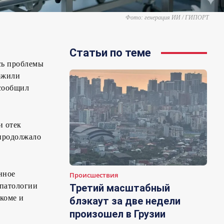
Фото: генерация ИИ / ГИПОРТ
Статьи по теме
сь проблемы
ложили
 сообщил
и отек
 продолжало
нное
Происшествия
 патологии
Третий масштабный
коме и
блэкаут за две недели
произошел в Грузии