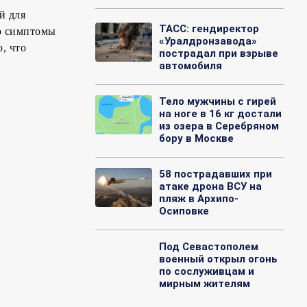
й для
ТАСС: гендиректор
о симптомы
«Уралдронзавода»
, что
пострадал при взрыве
автомобиля
Тело мужчины с гирей
на ноге в 16 кг достали
из озера в Серебряном
бору в Москве
58 пострадавших при
атаке дрона ВСУ на
пляж в Архипо-
Осиповке
Под Севастополем
военный открыл огонь
по сослуживцам и
мирным жителям