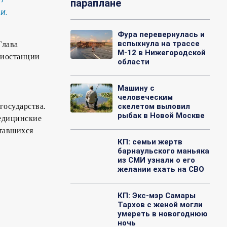
параплане
и.
Фура перевернулась и
вспыхнула на трассе
Глава
М-12 в Нижегородской
диостанции
области
в
Машину с
человеческим
государства.
скелетом выловил
рыбак в Новой Москве
едицинские
тавшихся
КП: семьи жертв
барнаульского маньяка
из СМИ узнали о его
желании ехать на СВО
КП: Экс-мэр Самары
Тархов с женой могли
умереть в новогоднюю
ночь