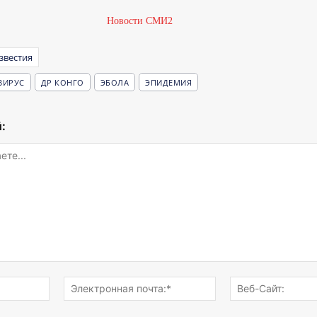
Новости СМИ2
звестия
ВИРУС
ДР КОНГО
ЭБОЛА
ЭПИДЕМИЯ
:
Имя:*
Электронная
почта:*