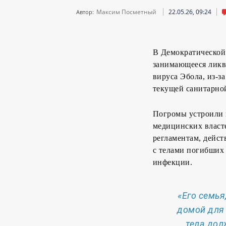
Максим Посметный
22.05.26, 09:24
Автор:
В Демократической
занимающееся ликв
вируса Эбола, из-з
текущей санитарно
Погромы устроили 
медицинских власт
регламентам, дейс
с телами погибших
инфекции.
«Его семья
домой для 
тела дол