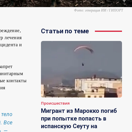
Фото: генерация ИИ / ГИПОРТ
Статьи по теме
реждение,
р лечения
нцидента и
запрет
санитарным
ые контакты
ния
Происшествия
Мигрант из Марокко погиб
 тело
при попытке попасть в
. Все
испанскую Сеуту на
, —