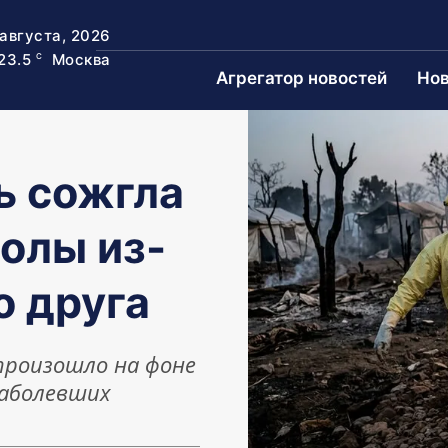
 августа, 2026
23.5
Москва
C
Агрегатор новостей
Нов
ь сожгла
олы из-
о друга
произошло на фоне
заболевших