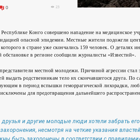
23
0
 Республике Конго совершено нападение на медицинское уч
идацией опасной эпидемии. Местные жители подожгли цент
а которого в стране уже скончались 159 человек. О деталях и
й обстановке в регионе сообщили журналисты «Известий».
представители местной молодежи. Причиной агрессии стал 
ей выдать родственникам тело их скончавшегося друга. По 
твующим в период вспышки геморрагической лихорадки, люб
 исключены для предотвращения дальнейшего распростране
, друзья и другие молодые люди хотели забрать его
захоронения, несмотря на четкие указания властей
жны быть захоронены в соответствии с правилами»