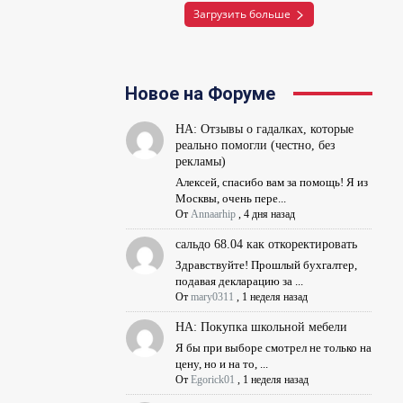
Загрузить больше
Новое на Форуме
НА: Отзывы о гадалках, которые
реально помогли (честно, без
рекламы)
Алексей, спасибо вам за помощь! Я из
Москвы, очень пере...
От
Annaarhip
,
4 дня назад
сальдо 68.04 как откоректировать
Здравствуйте! Прошлый бухгалтер,
подавая декларацию за ...
От
mary0311
,
1 неделя назад
НА: Покупка школьной мебели
Я бы при выборе смотрел не только на
цену, но и на то, ...
От
Egorick01
,
1 неделя назад