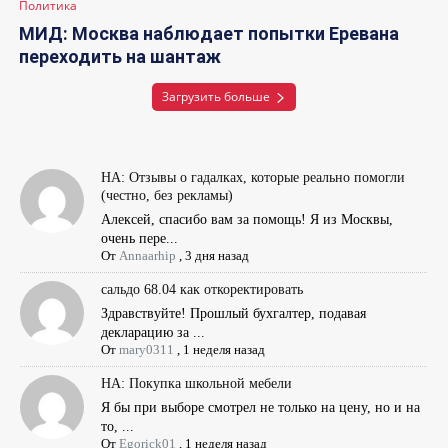
Политика
МИД: Москва наблюдает попытки Еревана
переходить на шантаж
Загрузить больше
НА: Отзывы о гадалках, которые реально помогли
(честно, без рекламы)
Алексей, спасибо вам за помощь! Я из Москвы,
очень пере...
От
Annaarhip
,
3 дня назад
сальдо 68.04 как откоректировать
Здравствуйте! Прошлый бухгалтер, подавая
декларацию за ...
От
mary0311
,
1 неделя назад
НА: Покупка школьной мебели
Я бы при выборе смотрел не только на цену, но и на
то, ...
От
Egorick01
,
1 неделя назад