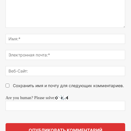
Напишите,
что
Им
думаете...
Эле
поч
Веб
Сай
Сохранить имя и почту для следующих комментариев.
Are you human? Please solve: