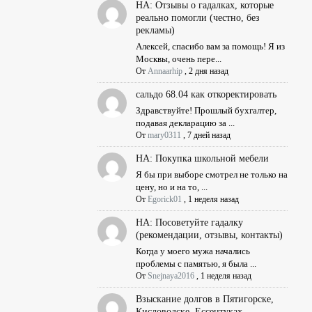
НА: Отзывы о гадалках, которые
реально помогли (честно, без
рекламы)
Алексей, спасибо вам за помощь! Я из
Москвы, очень пере...
От
Annaarhip
,
2 дня назад
сальдо 68.04 как откоректировать
Здравствуйте! Прошлый бухгалтер,
подавая декларацию за ...
От
mary0311
,
7 дней назад
НА: Покупка школьной мебели
Я бы при выборе смотрел не только на
цену, но и на то, ...
От
Egorick01
,
1 неделя назад
НА: Посоветуйте гадалку
(рекомендации, отзывы, контакты)
Когда у моего мужа начались
проблемы с памятью, я была ...
От
Snejnaya2016
,
1 неделя назад
Взыскание долгов в Пятигорске,
Кисловодске, Ессентуках