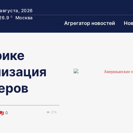
 августа, 2026
26.9
Москва
C
Агрегатор новостей
Нов
рике
лизация
еров
274
0