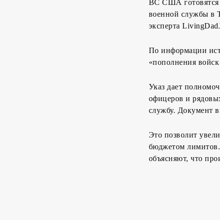
ВС США готовятся 
военной службы в Т
эксперта LivingDad
По информации ист
«пополнения войск
Указ дает полномо
офицеров и рядовых
службу. Документ в
Это позволит увел
бюджетом лимитов.
объясняют, что про