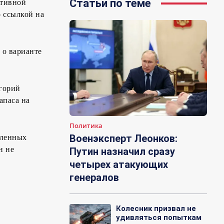
Статьи по теме
ктивной
о ссылкой на
 о варианте
егорий
апаса на
Политика
Военэксперт Леонков:
вленных
н не
Путин назначил сразу
четырех атакующих
генералов
Колесник призвал не
удивляться попыткам