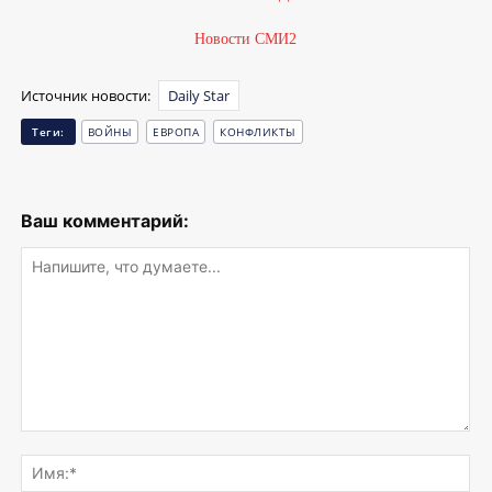
Новости СМИ2
Источник новости:
Daily Star
Теги:
ВОЙНЫ
ЕВРОПА
КОНФЛИКТЫ
Ваш комментарий:
Напишите,
что
Им
думаете...