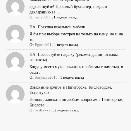
Здравствуйте! Прошлый бухгалтер, подавая
декларацию за ...
От
mary0311
,
1 неделя назад
НА: Покупка школьной мебели
Я бы при выборе смотрел не только на цену, но и на
то, ...
От
Egorick01
,
1 неделя назад
НА: Посоветуйте гадалку (рекомендации, отзывы,
контакты)
Когда у моего мужа начались проблемы с памятью, я
была ...
От
Snejnaya2016
,
1 неделя назад
Взыскание долгов в Пятигорске, Кисловодске,
Ессентуках
Помощь адвоката по любым вопросам в Пятигорске,
Кислово...
От
bestlawyer
,
2 недели назад