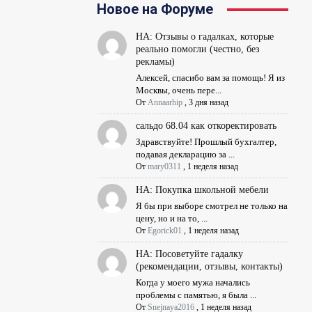
Новое на Форуме
НА: Отзывы о гадалках, которые
реально помогли (честно, без
рекламы)
Алексей, спасибо вам за помощь! Я из
Москвы, очень пере...
От
Annaarhip
,
3 дня назад
сальдо 68.04 как откоректировать
Здравствуйте! Прошлый бухгалтер,
подавая декларацию за ...
От
mary0311
,
1 неделя назад
НА: Покупка школьной мебели
Я бы при выборе смотрел не только на
цену, но и на то, ...
От
Egorick01
,
1 неделя назад
НА: Посоветуйте гадалку
(рекомендации, отзывы, контакты)
Когда у моего мужа начались
проблемы с памятью, я была ...
От
Snejnaya2016
,
1 неделя назад