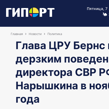
Пятница, 7
Главная
Новости
Политика
Глава ЦРУ Бернс 
дерзким поведен
директора СВР Р
Нарышкина в ноя
года