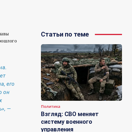
Статьи по теме
лавы
рошлого
на.
ет
а, его
о он
х
Политика
», —
Взгляд: СВО меняет
систему военного
управления