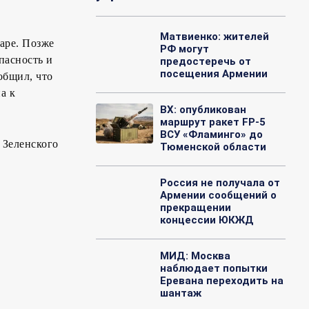
Матвиенко: жителей
аре. Позже
РФ могут
пасность и
предостеречь от
посещения Армении
общил, что
а к
ВХ: опубликован
маршрут ракет FP-5
ВСУ «Фламинго» до
 Зеленского
Тюменской области
Россия не получала от
Армении сообщений о
прекращении
концессии ЮКЖД
МИД: Москва
наблюдает попытки
Еревана переходить на
шантаж