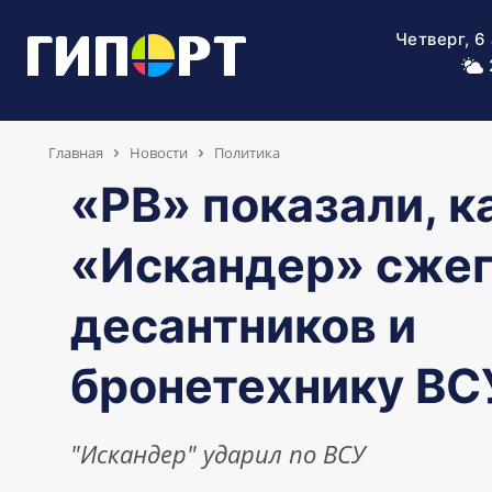
Четверг, 6
Главная
Новости
Политика
«РВ» показали, к
«Искандер» сжег
десантников и
бронетехнику ВС
"Искандер" ударил по ВСУ