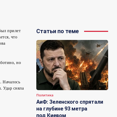
Статьи по теме
был прилет
ется, что
ова
аботино, но
. Началось
. Удар сняла
Политика
АиФ: Зеленского спрятали
на глубине 93 метра
под Киевом