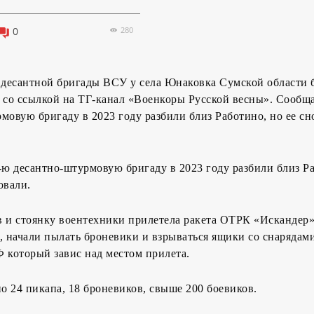
280
0
й десантной бригады ВСУ у села Юнаковка Сумской области 
 со ссылкой на ТГ-канал «Военкоры Русской весны». Сообща
мовую бригаду в 2023 году разбили близ Работино, но ее сн
-ю десантно-штурмовую бригаду в 2023 году разбили близ Р
овали.
в и стоянку воентехники прилетела ракета ОТРК «Искандер»
, начали пылать броневики и взрываться ящики со снарядами
 который завис над местом прилета.
 24 пикапа, 18 броневиков, свыше 200 боевиков.