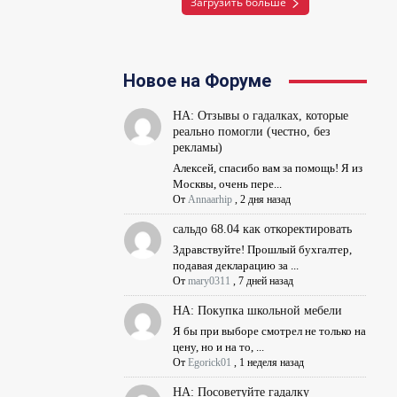
Загрузить больше
Новое на Форуме
НА: Отзывы о гадалках, которые
реально помогли (честно, без
рекламы)
Алексей, спасибо вам за помощь! Я из
Москвы, очень пере...
От
Annaarhip
,
2 дня назад
сальдо 68.04 как откоректировать
Здравствуйте! Прошлый бухгалтер,
подавая декларацию за ...
От
mary0311
,
7 дней назад
НА: Покупка школьной мебели
Я бы при выборе смотрел не только на
цену, но и на то, ...
От
Egorick01
,
1 неделя назад
НА: Посоветуйте гадалку