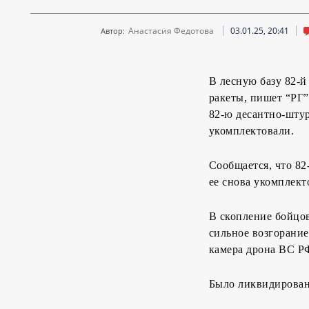
Анастасия Федотова
03.01.25, 20:41
Автор:
В лесную базу 82-
ракеты, пишет “РГ”
82-ю десантно-штур
укомплектовали.
Сообщается, что 82
ее снова укомплект
В скопление бойцо
сильное возгорание
камера дрона ВС РФ
Было ликвидировано