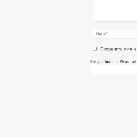
Напишите,
что
думаете...
Сохранить имя и
Are you human? Please sol