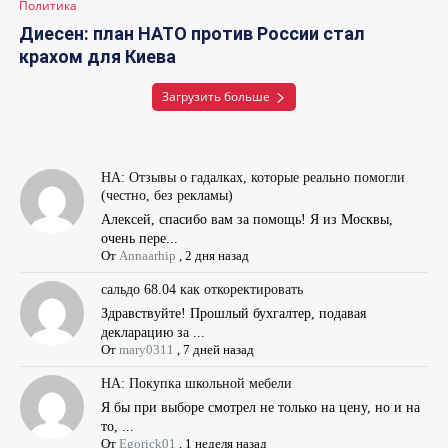
Политика
Диесен: план НАТО против России стал
крахом для Киева
Загрузить больше
НА: Отзывы о гадалках, которые реально помогли
(честно, без рекламы)
Алексей, спасибо вам за помощь! Я из Москвы,
очень пере...
От
Annaarhip
,
2 дня назад
сальдо 68.04 как откоректировать
Здравствуйте! Прошлый бухгалтер, подавая
декларацию за ...
От
mary0311
,
7 дней назад
НА: Покупка школьной мебели
Я бы при выборе смотрел не только на цену, но и на
то, ...
От
Egorick01
,
1 неделя назад