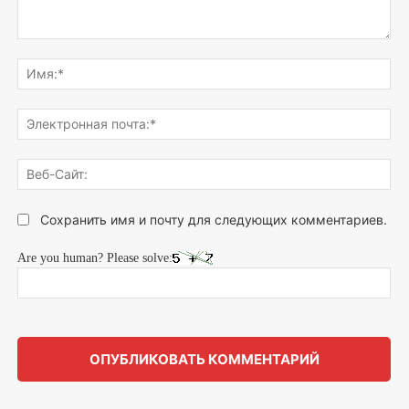
Напишите,
что
Им
думаете...
Эле
поч
Веб
Сай
Сохранить имя и почту для следующих комментариев.
Are you human? Please solve: