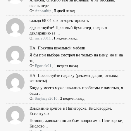
Алексей, спасибо вам за помощь! Я из Москвы,
очень пере...
От
Annaarhip
,
5 дней назад
сальдо 68.04 как откоректировать
Здравствуйте! Прошлый бухгалтер, подавая
декларацию за ...
От
mary0311
,
1 неделя назад
НА: Покупка школьной мебели
Я бы при выборе смотрел не только на цену, но и на
то, ...
От
Egorick01
,
1 неделя назад
НА: Посоветуйте гадалку (рекомендации, отзывы,
контакты)
Когда у моего мужа начались проблемы с памятью, я
была ...
От
Snejnaya2016
,
2 недели назад
Взыскание долгов в Пятигорске, Кисловодске,
Ессентуках
Помощь адвоката по любым вопросам в Пятигорске,
Кислово...