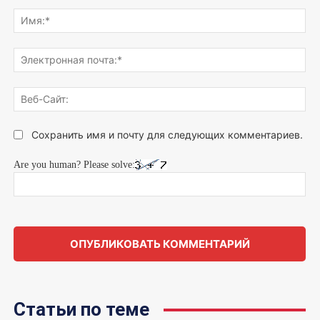
Напишите,
что
Им
думаете...
Эле
поч
Веб
Сай
Сохранить имя и почту для следующих комментариев.
Are you human? Please solve:
Статьи по теме