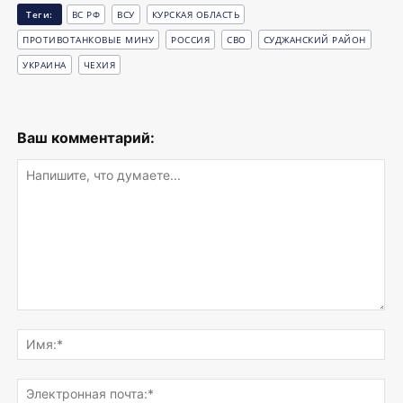
Теги:
ВС РФ
ВСУ
КУРСКАЯ ОБЛАСТЬ
ПРОТИВОТАНКОВЫЕ МИНУ
РОССИЯ
СВО
СУДЖАНСКИЙ РАЙОН
УКРАИНА
ЧЕХИЯ
Ваш комментарий:
Напишите,
что
Им
думаете...
Эле