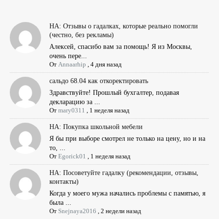
НА: Отзывы о гадалках, которые реально помогли
(честно, без рекламы)
Алексей, спасибо вам за помощь! Я из Москвы,
очень пере...
От
Annaarhip
,
4 дня назад
сальдо 68.04 как откоректировать
Здравствуйте! Прошлый бухгалтер, подавая
декларацию за ...
От
mary0311
,
1 неделя назад
НА: Покупка школьной мебели
Я бы при выборе смотрел не только на цену, но и на
то, ...
От
Egorick01
,
1 неделя назад
НА: Посоветуйте гадалку (рекомендации, отзывы,
контакты)
Когда у моего мужа начались проблемы с памятью, я
была ...
От
Snejnaya2016
,
2 недели назад