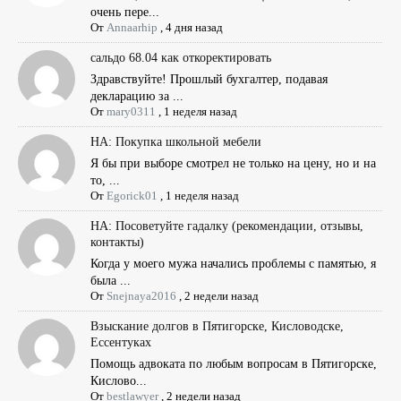
очень пере...
От
Annaarhip
,
4 дня назад
сальдо 68.04 как откоректировать
Здравствуйте! Прошлый бухгалтер, подавая
декларацию за ...
От
mary0311
,
1 неделя назад
НА: Покупка школьной мебели
Я бы при выборе смотрел не только на цену, но и на
то, ...
От
Egorick01
,
1 неделя назад
НА: Посоветуйте гадалку (рекомендации, отзывы,
контакты)
Когда у моего мужа начались проблемы с памятью, я
была ...
От
Snejnaya2016
,
2 недели назад
Взыскание долгов в Пятигорске, Кисловодске,
Ессентуках
Помощь адвоката по любым вопросам в Пятигорске,
Кислово...
От
bestlawyer
,
2 недели назад