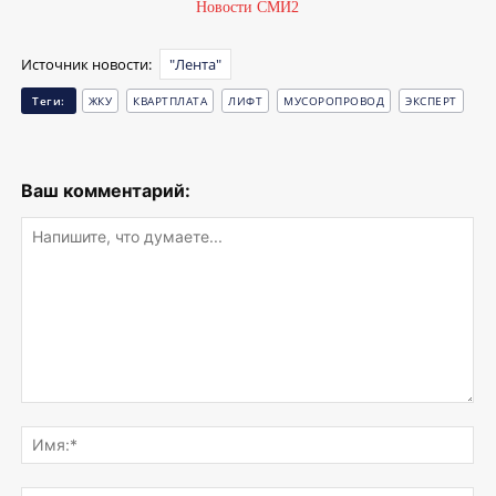
Новости СМИ2
Источник новости:
"Лента"
Теги:
ЖКУ
КВАРТПЛАТА
ЛИФТ
МУСОРОПРОВОД
ЭКСПЕРТ
Ваш комментарий:
Напишите,
что
Им
думаете...