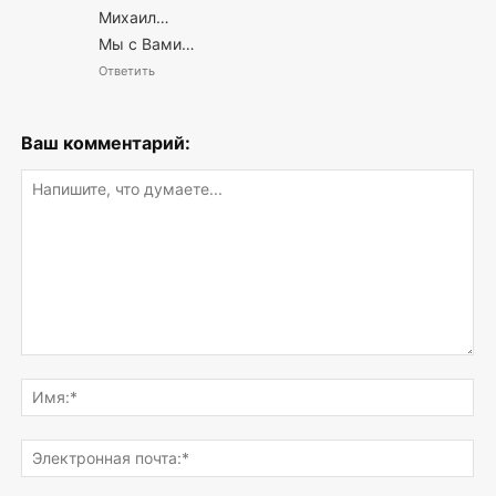
Михаил…
Мы с Вами…
Ответить
Ваш комментарий:
Напишите,
что
Им
думаете...
Эле
поч