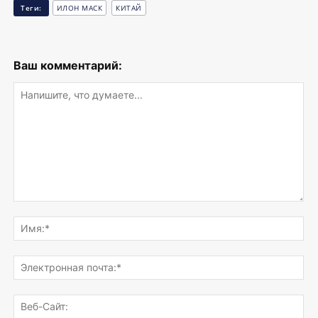
Теги:
ИЛОН МАСК
КИТАЙ
Ваш комментарий:
Напишите,
что
Им
думаете...
Эле
поч
Веб
Сай