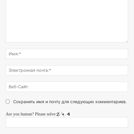
Напишите,
что
Им
думаете...
Эле
поч
Веб
Сай
Сохранить имя и почту для следующих комментариев.
Are you human? Please solve: