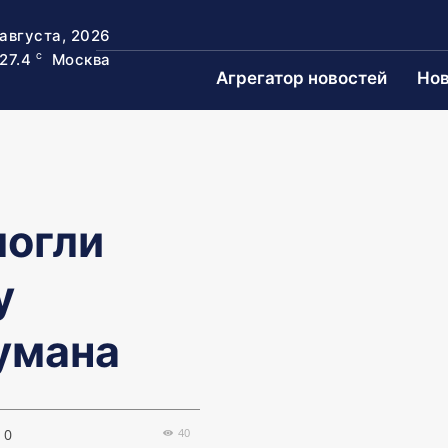
 августа, 2026
27.4
Москва
C
Агрегатор новостей
Нов
могли
у
умана
40
0