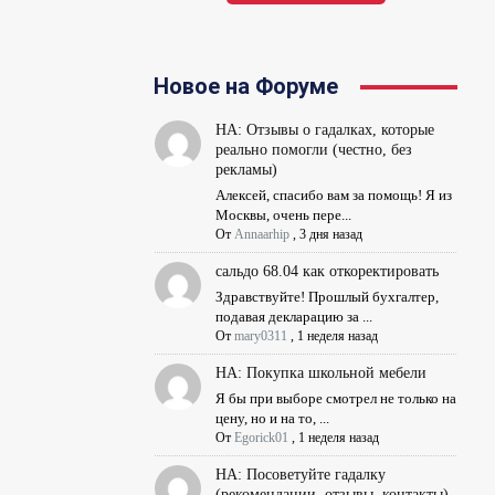
Новое на Форуме
НА: Отзывы о гадалках, которые
реально помогли (честно, без
рекламы)
Алексей, спасибо вам за помощь! Я из
Москвы, очень пере...
От
Annaarhip
,
3 дня назад
сальдо 68.04 как откоректировать
Здравствуйте! Прошлый бухгалтер,
подавая декларацию за ...
От
mary0311
,
1 неделя назад
НА: Покупка школьной мебели
Я бы при выборе смотрел не только на
цену, но и на то, ...
От
Egorick01
,
1 неделя назад
НА: Посоветуйте гадалку
(рекомендации, отзывы, контакты)