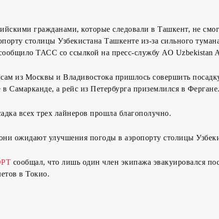
сийскими гражданами, которые следовали в Ташкент, не смо
опорту столицы Узбекистана Ташкенте из-за сильного тумана
, сообщило ТАСС со ссылкой на пресс-службу АО Uzbekistan Ai
йсам из Москвы и Владивостока пришлось совершить посадк
 в Самарканде, а рейс из Петербурга приземлился в Фергане
садка всех трех лайнеров прошла благополучно.
 они ожидают улучшения погоды в аэропорту столицы Узбеки
РТ
сообщал, что лишь один член экипажа эвакуировался по
етов в Токио.
1