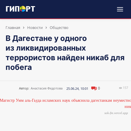
Главная
Новости
Общество
В Дагестане у одного
из ликвидированных
террористов найден никаб для
побега
157
0
Автор:
Анастасия Федотова
25.06.24, 10:01
sok-fm.vercel.app