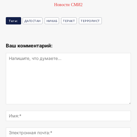
Новости СМИ2
Теги:
ДАГЕСТАН
НИКАБ
ТЕРАКТ
ТЕРРОРИСТ
Ваш комментарий:
Напишите,
что
Им
думаете...
Эле
поч