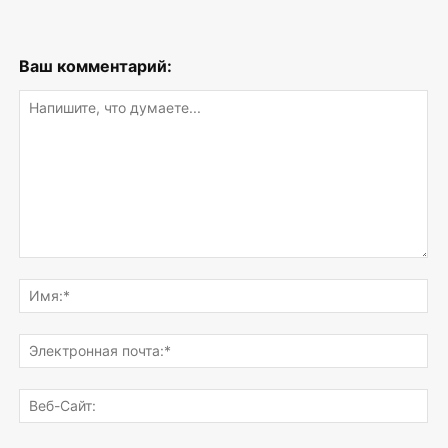
Ваш комментарий:
Напишите,
что
Им
думаете...
Эле
поч
Веб
Сай