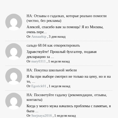
НА: Отзывы о гадалках, которые реально помогли
(честно, без рекламы)
Алексей, спасибо вам за помощь! Я из Москвы,
очень пере...
От
Annaarhip
,
3 дня назад
сальдо 68.04 как откоректировать
Здравствуйте! Прошлый бухгалтер, подавая
декларацию за ...
От
mary0311
,
1 неделя назад
НА: Покупка школьной мебели
Я бы при выборе смотрел не только на цену, но и на
то, ...
От
Egorick01
,
1 неделя назад
НА: Посоветуйте гадалку (рекомендации, отзывы,
контакты)
Когда у моего мужа начались проблемы с памятью, я
была ...
От
Snejnaya2016
,
1 неделя назад