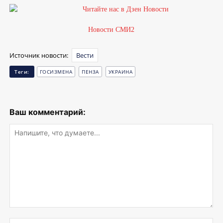
Новости СМИ2
Источник новости:
Вести
Теги:
ГОСИЗМЕНА
ПЕНЗА
УКРАИНА
Ваш комментарий:
Напишите,
что
Им