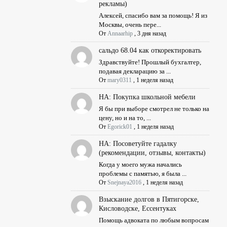
рекламы)
Алексей, спасибо вам за помощь! Я из
Москвы, очень пере...
От
Annaarhip
,
3 дня назад
сальдо 68.04 как откоректировать
Здравствуйте! Прошлый бухгалтер,
подавая декларацию за ...
От
mary0311
,
1 неделя назад
НА: Покупка школьной мебели
Я бы при выборе смотрел не только на
цену, но и на то, ...
От
Egorick01
,
1 неделя назад
НА: Посоветуйте гадалку
(рекомендации, отзывы, контакты)
Когда у моего мужа начались
проблемы с памятью, я была ...
От
Snejnaya2016
,
1 неделя назад
Взыскание долгов в Пятигорске,
Кисловодске, Ессентуках
Помощь адвоката по любым вопросам