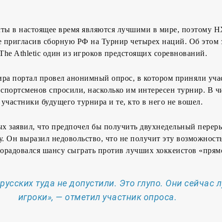
сты в настоящее время являются лучшими в мире, поэтому 
е пригласив сборную РФ на Турнир четырех наций. Об этом 
he Athletic один из игроков предстоящих соревнований.
ра портал провел анонимный опрос, в котором приняли уча
 спортсменов спросили, насколько им интересен турнир. В ч
участники будущего турнира и те, кто в него не вошел.
х заявил, что предпочел бы получить двухнедельный перер
у. Он выразил недовольство, что не получит эту возможность
орадовался шансу сыграть против лучших хоккеистов «прямо
 русских туда не допустили. Это глупо. Они сейчас 
игроки», — отметил участник опроса.