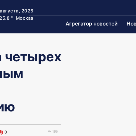
 августа, 2026
25.8
Москва
C
Агрегатор новостей
Нов
а четырех
упым
ию
196
0