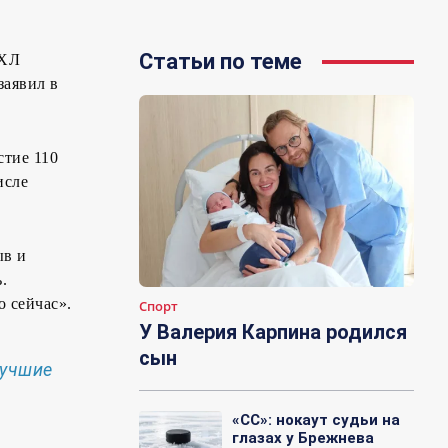
Статьи по теме
НХЛ
заявил в
стие 110
исле
ыв и
.
 сейчас».
Спорт
У Валерия Карпина родился
сын
лучшие
«СС»: нокаут судьи на
глазах у Брежнева