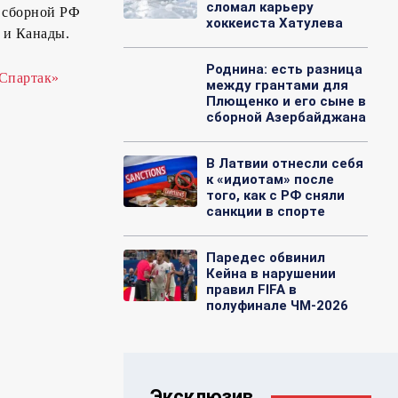
сломал карьеру
я сборной РФ
хоккеиста Хатулева
 и Канады.
Роднина: есть разница
«Спартак»
между грантами для
Плющенко и его сыне в
сборной Азербайджана
В Латвии отнесли себя
к «идиотам» после
того, как с РФ сняли
санкции в спорте
Паредес обвинил
Кейна в нарушении
правил FIFA в
полуфинале ЧМ-2026
Эксклюзив