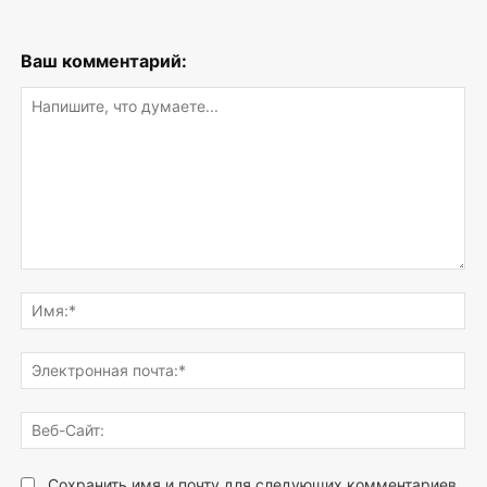
Ваш комментарий:
Напишите,
что
Им
думаете...
Эле
поч
Веб
Сай
Сохранить имя и почту для следующих комментариев.