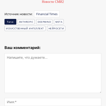
Новости СМИ2
Источник новости:
Financial Times
Теги:
ANTHROPIC
DEEPMIND
META
ИСКУССТВЕННЫЙ ИНТЕЛЛЕКТ
НЕЙРОСЕТИ
Ваш комментарий:
Напишите,
что
Им
думаете...