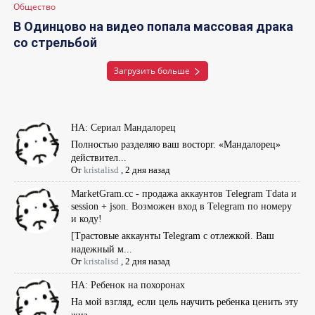
Общество
В Одинцово на видео попала массовая драка
со стрельбой
Загрузить больше
НА: Сериал Мандалорец
Полностью разделяю ваш восторг. «Мандалорец»
действител...
От
kristalisd
,
2 дня назад
MarketGram.cc - продажа аккаунтов Telegram Tdata и
session + json. Возможен вход в Telegram по номеру
и коду!
[Tрастовые аккаунты Telegram с отлежкой. Ваш
надежный м...
От
kristalisd
,
2 дня назад
НА: Ребенок на похоронах
На мой взгляд, если цель научить ребенка ценить эту