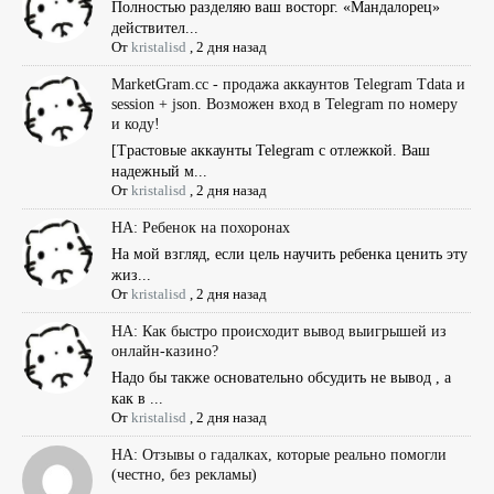
Полностью разделяю ваш восторг. «Мандалорец»
действител...
От
kristalisd
,
2 дня назад
MarketGram.cc - продажа аккаунтов Telegram Tdata и
session + json. Возможен вход в Telegram по номеру
и коду!
[Tрастовые аккаунты Telegram с отлежкой. Ваш
надежный м...
От
kristalisd
,
2 дня назад
НА: Ребенок на похоронах
На мой взгляд, если цель научить ребенка ценить эту
жиз...
От
kristalisd
,
2 дня назад
НА: Как быстро происходит вывод выигрышей из
онлайн-казино?
Надо бы также основательно обсудить не вывод , а
как в ...
От
kristalisd
,
2 дня назад
НА: Отзывы о гадалках, которые реально помогли
(честно, без рекламы)