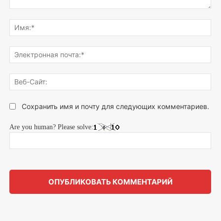
Напишите,
что
Им
думаете...
Эле
поч
Веб
Сай
Сохранить имя и почту для следующих комментариев.
Are you human? Please solve: