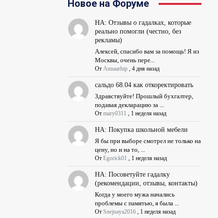
Новое на Форуме
НА: Отзывы о гадалках, которые
реально помогли (честно, без
рекламы)
Алексей, спасибо вам за помощь! Я из
Москвы, очень пере...
От
Annaarhip
,
4 дня назад
сальдо 68.04 как откоректировать
Здравствуйте! Прошлый бухгалтер,
подавая декларацию за ...
От
mary0311
,
1 неделя назад
НА: Покупка школьной мебели
Я бы при выборе смотрел не только на
цену, но и на то, ...
От
Egorick01
,
1 неделя назад
НА: Посоветуйте гадалку
(рекомендации, отзывы, контакты)
Когда у моего мужа начались
проблемы с памятью, я была ...
От
Snejnaya2016
,
1 неделя назад