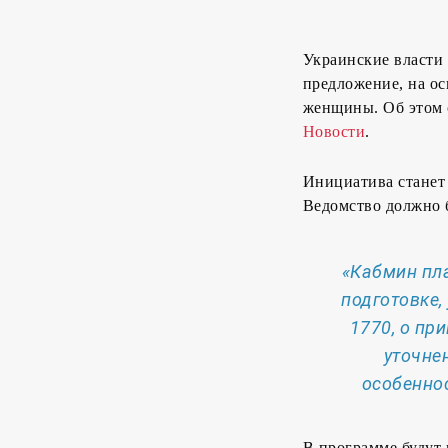
Украинские власти 
предложение, на о
женщины. Об этом 
Новости
.
Инициатива станет
Ведомство должно б
«Кабмин пл
подготовке,
1770, о пр
уточне
особеннос
В программе будут 