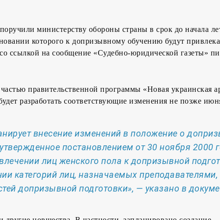
поручили министерству обороны страны в срок до начала ле
сновании которого к допризывному обучению будут привлека
со ссылкой на сообщение «Судебно-юридической газеты» п
 частью правительственной программы «Новая украинская а
удет разработать соответствующие изменения не позже июня
анирует внесение изменений в положение о допри
 утвержденное постановлением от 30 ноября 2000 
ивлечении лиц женского пола к допризывной подгот
нии категорий лиц, назначаемых преподавателями,
тей допризывной подготовки», — указано в докуме
и другие новшества. В частности, запланировано создание