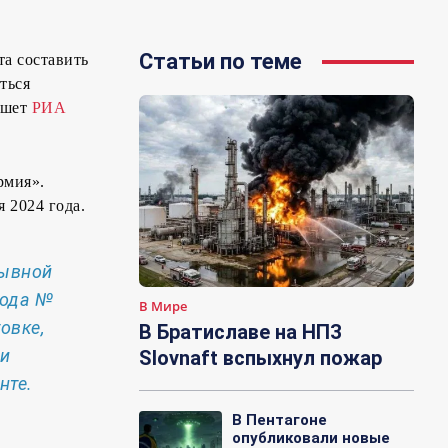
Статьи по теме
та составить
ться
ишет
РИА
рмия».
 2024 года.
зывной
года №
В Мире
овке,
В Братиславе на НПЗ
 и
Slovnaft вспыхнул пожар
нте.
В Пентагоне
опубликовали новые