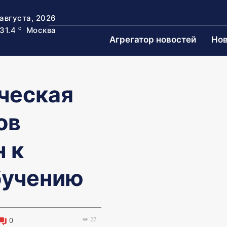
 августа, 2026
31.4
Москва
C
Агрегатор новостей
Нов
ческая
ов
 к
бучению
27
0