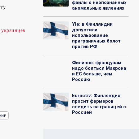
файлы о неопознанных
сту
аномальных явлениях
Yle: в Финляндии
допустили
 украинцев
использование
приграничных болот
против РФ
Филиппо: французам
надо бояться Макрона
и ЕС больше, чем
Россию
Euractiv: Финляндия
просит фермеров
следить за границей с
Россией
НИЕ