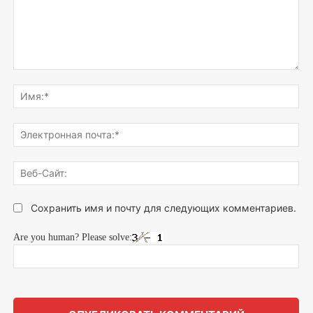
Напишите,
что
Им
думаете...
Эле
поч
Веб
Сай
Сохранить имя и почту для следующих комментариев.
Are you human? Please solve: