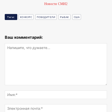
Новости СМИ2
Теги:
КОНКУРС
ПОБЕДИТЕЛИ
РЫБАК
США
Ваш комментарий:
Напишите,
что
Им
думаете...
Эле
поч