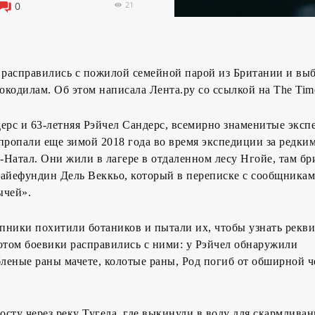
21
0
расправились с пожилой семейной парой из Британии и вы
окодилам. Об этом написала Лента.ру со ссылкой на The Times
ерс и 63-летняя Рэйчел Сандерс, всемирно знаменитые эксп
пропали еще зимой 2018 года во время экспедиции за редки
Натал. Они жили в лагере в отдаленном лесу Нгойе, там бр
Сайефундин Дель Веккьо, который в переписке с сообщника
ычей».
упники похитили ботаников и пытали их, чтобы узнать рекв
отом боевики расправились с ними: у Рэйчел обнаружили
леные раны мачете, колотые раны, Род погиб от обширной ч
мосту через реку Тугела, где выкинули в воду для скармливан