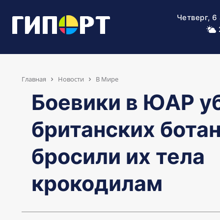
Четверг, 6
Главная
Новости
В Мире
Боевики в ЮАР у
британских ботан
бросили их тела
крокодилам