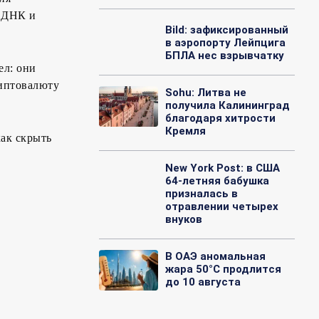
о ДНК и
Bild: зафиксированный
в аэропорту Лейпцига
БПЛА нес взрывчатку
ел: они
риптовалюту
Sohu: Литва не
получила Калининград
благодаря хитрости
Кремля
ак скрыть
New York Post: в США
64-летняя бабушка
призналась в
отравлении четырех
внуков
В ОАЭ аномальная
жара 50°C продлится
до 10 августа