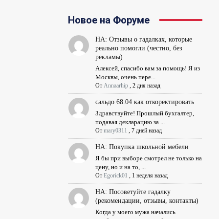
Новое на Форуме
НА: Отзывы о гадалках, которые
реально помогли (честно, без
рекламы)
Алексей, спасибо вам за помощь! Я из
Москвы, очень пере...
От
Annaarhip
,
2 дня назад
сальдо 68.04 как откоректировать
Здравствуйте! Прошлый бухгалтер,
подавая декларацию за ...
От
mary0311
,
7 дней назад
НА: Покупка школьной мебели
Я бы при выборе смотрел не только на
цену, но и на то, ...
От
Egorick01
,
1 неделя назад
НА: Посоветуйте гадалку
(рекомендации, отзывы, контакты)
Когда у моего мужа начались