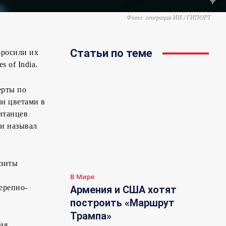
Фото: генерация ИИ / ГИПОРТ
Статьи по теме
бросили их
 of India.
ерты по
ми цветами в
итанцев
ми называл
изиты
В Мире
ерепно-
Армения и США хотят
построить «Маршрут
Трампа»
ия