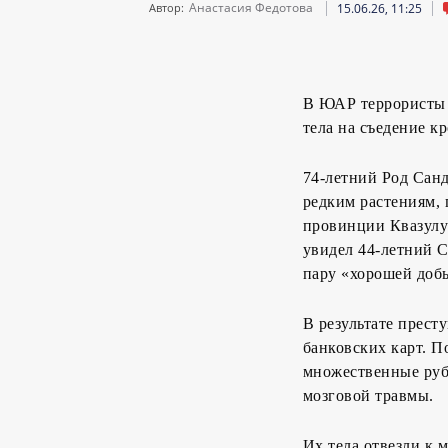
Анастасия Федотова
15.06.26, 11:25
Автор:
В ЮАР террористы 
тела на съедение кр
74-летний Род Санд
редким растениям, 
провинции Квазулу-
увидел 44-летний 
пару «хорошей доб
В результате прест
банковских карт. П
множественные руб
мозговой травмы.
Их тела отвезли к 