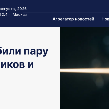
 августа, 2026
22.4
Москва
C
Агрегатор новостей
Нов
били пару
иков и