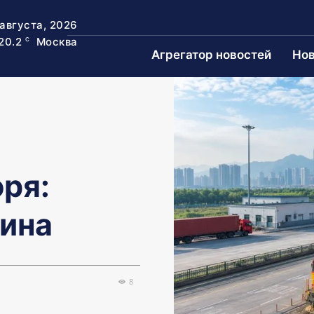
 августа, 2026
20.2
Москва
C
Агрегатор новостей
Нов
оря:
цина
8