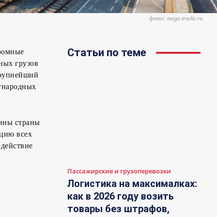
фото: mega-trucks.ru
Статьи по теме
громные
ных грузов
крупнейший
ународных
бины страны
ацию всех
одействие
Пассажирские и грузоперевозки
Логистика на максималках:
как в 2026 году возить
товары без штрафов,