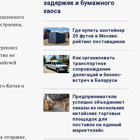
задержек и бумажного
хаоса
мышленного
строения,
Где купить контейнер
20 футов в Москве:
рейтинг поставщиков
утренних
тво не
Как организовать
рабочей
транспортное
сопровождение
делегаций и бизнес-
встреч в Беларуси
го Китая и
Предприниматели
успешно объединяют
заказы из нескольких
китайских торговых
площадок для
поставок на единый
маркетплейс
к отправке.