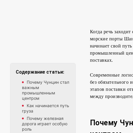
Когда речь заходит
морские порты Шан
начинает свой пут
промышленный цент
поставках.
Содержание статьи:
Современные логис
Почему Чунцин стал
без обязательного 
важным
этапов поставки от
промышленным
между производител
центром
Как начинается путь
груза
Почему железная
Почему Чу
дорога играет особую
роль