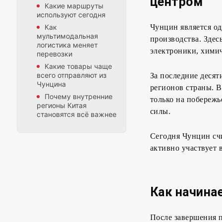
центром
Какие маршруты
используют сегодня
Как
Чунцин является о
мультимодальная
производства. Зде
логистика меняет
электроники, хими
перевозки
Какие товары чаще
всего отправляют из
За последние десят
Чунцина
регионов страны. В
Почему внутренние
только на побережь
регионы Китая
силы.
становятся всё важнее
Сегодня Чунцин сч
активно участвует 
Как начинае
После завершения п