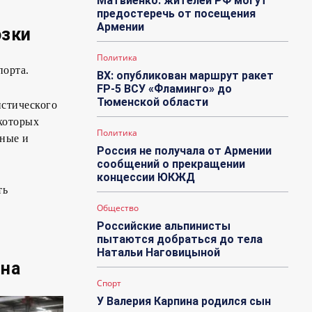
Матвиенко: жителей РФ могут
предостеречь от посещения
Армении
озки
Политика
порта.
ВХ: опубликован маршрут ракет
FP-5 ВСУ «Фламинго» до
Тюменской области
истического
екоторых
Политика
ьные и
Россия не получала от Армении
сообщений о прекращении
концессии ЮКЖД
ть
Общество
Российские альпинисты
пытаются добраться до тела
Натальи Наговицыной
ина
Спорт
У Валерия Карпина родился сын