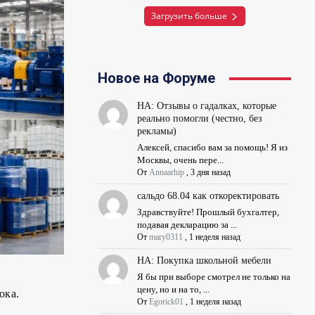
Загрузить больше
Новое на Форуме
НА: Отзывы о гадалках, которые
реально помогли (честно, без
рекламы)
Алексей, спасибо вам за помощь! Я из
Москвы, очень пере...
От
Annaarhip
,
3 дня назад
сальдо 68.04 как откоректировать
Здравствуйте! Прошлый бухгалтер,
подавая декларацию за ...
От
mary0311
,
1 неделя назад
НА: Покупка школьной мебели
Я бы при выборе смотрел не только на
цену, но и на то, ...
ока.
От
Egorick01
,
1 неделя назад